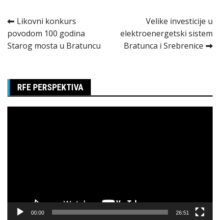
Kretanje
Likovni konkurs
Velike investicije u
povodom 100 godina
elektroenergetski sistem
članka
Starog mosta u Bratuncu
Bratunca i Srebrenice
RFE PERSPEKTIVA
Pregledač
video
zapisa
00:00
26:51