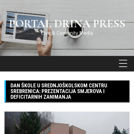
Skip
to
content
PORTAL DRINA PRESS
Civic & Comunity Media
DAN ŠKOLE U SREDNJOŠKOLSKOM CENTRU
SREBRENICA: PREZENTACIJA SMJEROVA I
DEFICITARNIH ZANIMANJA