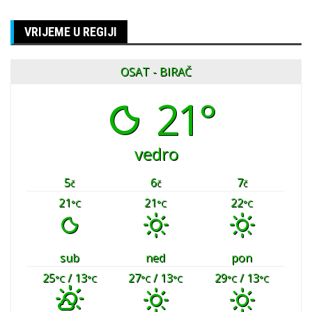
VRIJEME U REGIJI
OSAT - BIRAČ
21°
vedro
5
6
7
č
č
č
21
21
22
°C
°C
°C
sub
ned
pon
25
/ 13
27
/ 13
29
/ 13
°C
°C
°C
°C
°C
°C