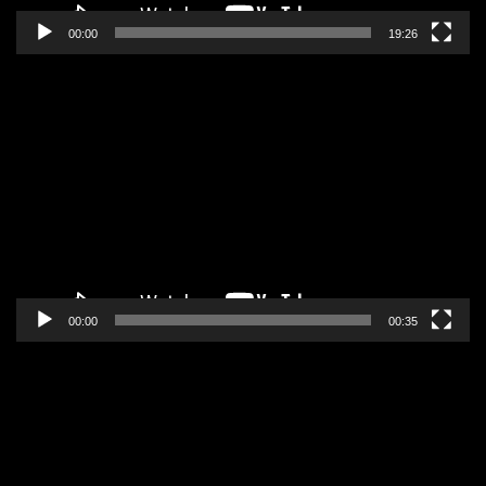
00:00
19:26
Pregledač
video
zapisa
00:00
00:35
Pregledač
video
zapisa