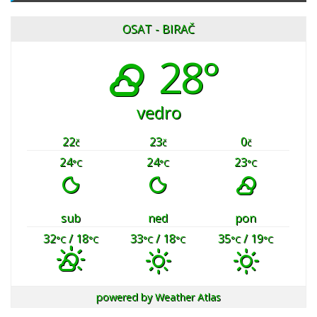
OSAT - BIRAČ
28°
vedro
22
23
0
č
č
č
24
24
23
°C
°C
°C
sub
ned
pon
32
/ 18
33
/ 18
35
/ 19
°C
°C
°C
°C
°C
°C
powered by
Weather Atlas