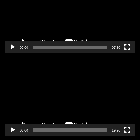
00:00
07:26
Pregledač
video
zapisa
00:00
19:26