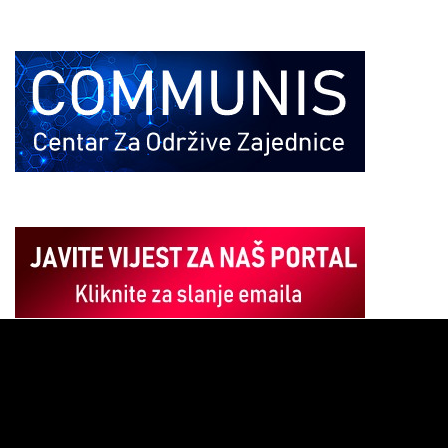
Pregledač
video
zapisa