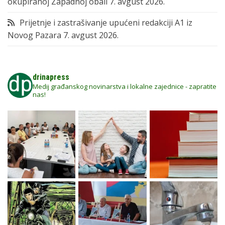
okupiranoj Zapadnoj obali
7. avgust 2026.
Prijetnje i zastrašivanje upućeni redakciji A1 iz
Novog Pazara
7. avgust 2026.
drinapress
Medij građanskog novinarstva i lokalne zajednice - zapratite
nas!