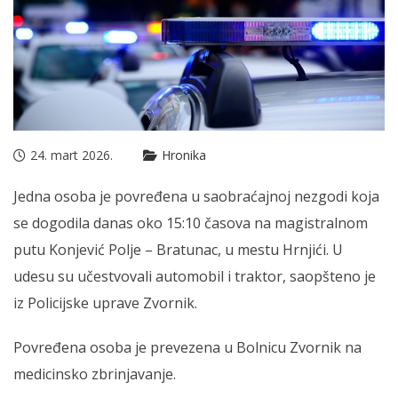
24. mart 2026.
Hronika
Jedna osoba je povređena u saobraćajnoj nezgodi koja
se dogodila danas oko 15:10 časova na magistralnom
putu Konjević Polje – Bratunac, u mestu Hrnjići. U
udesu su učestvovali automobil i traktor, saopšteno je
iz Policijske uprave Zvornik.
Povređena osoba je prevezena u Bolnicu Zvornik na
medicinsko zbrinjavanje.