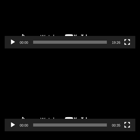
00:00
19:26
Pregledač
video
zapisa
00:00
00:35