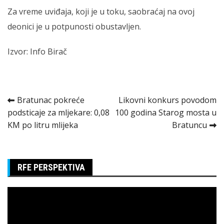
Za vreme uviđaja, koji je u toku, saobraćaj na ovoj
deonici je u potpunosti obustavljen.
Izvor: Info Birač
Kretanje
Bratunac pokreće
Likovni konkurs povodom
podsticaje za mljekare: 0,08
100 godina Starog mosta u
članka
KM po litru mlijeka
Bratuncu
RFE PERSPEKTIVA
Pregledač
video
zapisa