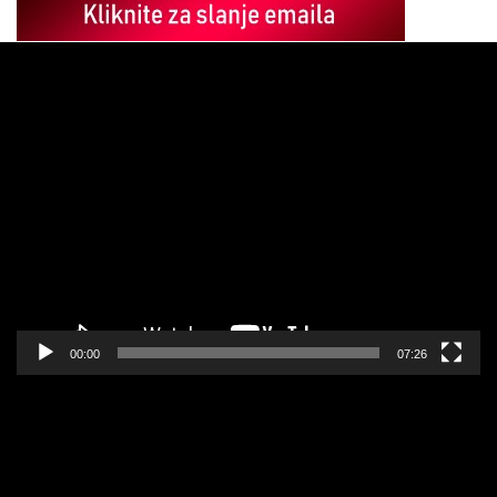
Pregledač
video
zapisa
00:00
07:26
Pregledač
video
zapisa