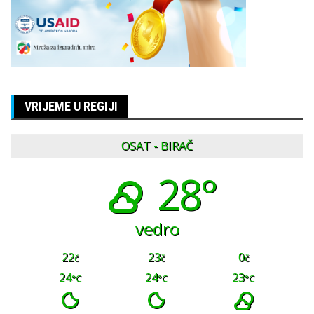
VRIJEME U REGIJI
OSAT - BIRAČ
28°
vedro
22
23
0
č
č
č
24
24
23
°C
°C
°C