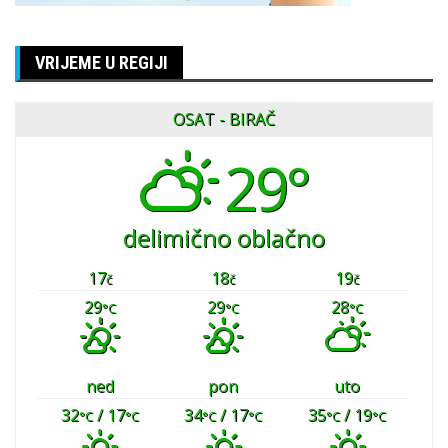
VRIJEME U REGIJI
OSAT - BIRAČ
29°
delimično oblačno
17
18
19
č
č
č
29
29
28
°C
°C
°C
ned
pon
uto
32
/ 17
34
/ 17
35
/ 19
°C
°C
°C
°C
°C
°C