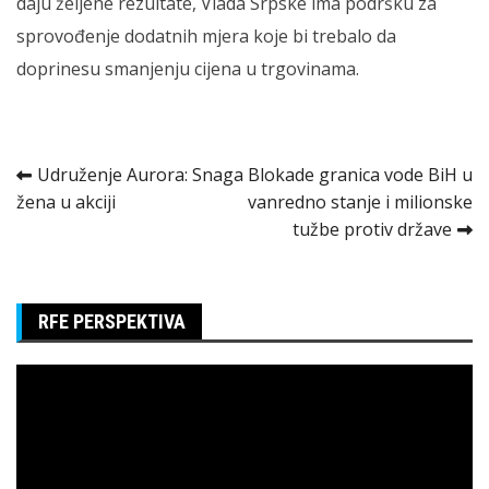
daju željene rezultate, Vlada Srpske ima podršku za
sprovođenje dodatnih mjera koje bi trebalo da
doprinesu smanjenju cijena u trgovinama.
Kretanje
Udruženje Aurora: Snaga
Blokade granica vode BiH u
žena u akciji
vanredno stanje i milionske
članka
tužbe protiv države
RFE PERSPEKTIVA
Pregledač
video
zapisa