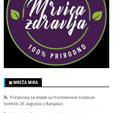
MREŽA MIRA
Pričaonica za mlade sa frontmenom Dubioze
kolektiv 26. avgusta u Banjaluci