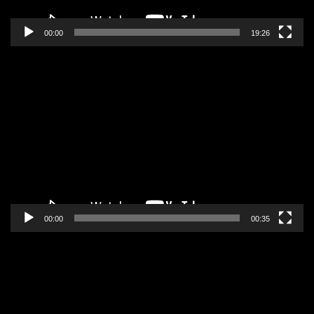
00:00
19:26
Pregledač
video
zapisa
00:00
00:35
Pregledač
video
zapisa