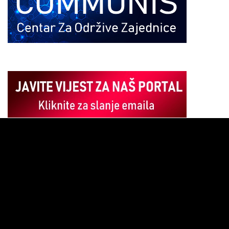
Pregledač
video
zapisa