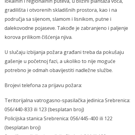
lokalnih i regionalnih puteva, u blizini plantaža voća,
gradilišta i otvorenih skladišnih prostora, kao i na
područja sa sijenom, slamom i lisnikom, putne i
dalekovodne pojaseve. Takođe je zabranjeno i paljenje
korova prilikom čišćenja njiva.
U slučaju izbijanja požara građani treba da pokušaju
gašenje u početnoj fazi, a ukoliko to nije moguće
potrebno je odmah obavijestiti nadležne službe.
Brojevi telefona za prijavu požara:
Teritorijalna vatrogasno-spasilačka jedinica Srebrenica:
056/440-833 ili 123 (besplatan broj)
Policijska stanica Srebrenica: 056/445-400 ili 122
(besplatan broj)