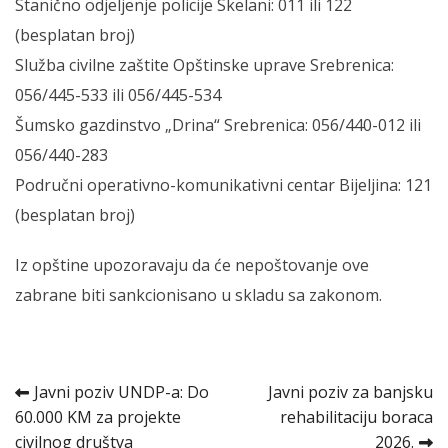
Stanično odjeljenje policije Skelani: 011 ili 122
(besplatan broj)
Služba civilne zaštite Opštinske uprave Srebrenica:
056/445-533 ili 056/445-534
Šumsko gazdinstvo „Drina“ Srebrenica: 056/440-012 ili
056/440-283
Područni operativno-komunikativni centar Bijeljina: 121
(besplatan broj)
Iz opštine upozoravaju da će nepoštovanje ove
zabrane biti sankcionisano u skladu sa zakonom.
Kretanje
Javni poziv UNDP-a: Do
Javni poziv za banjsku
60.000 KM za projekte
rehabilitaciju boraca
članka
civilnog društva
2026.