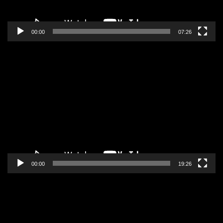
00:00
07:26
Pregledač
video
zapisa
00:00
19:26
Pregledač
video
zapisa