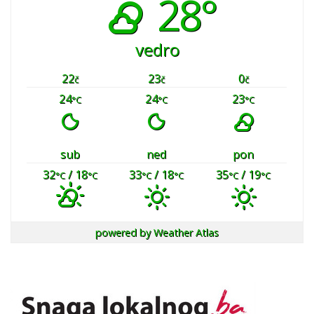
28°
vedro
22
23
0
č
č
č
24
24
23
°C
°C
°C
sub
ned
pon
32
/ 18
33
/ 18
35
/ 19
°C
°C
°C
°C
°C
°C
powered by
Weather Atlas