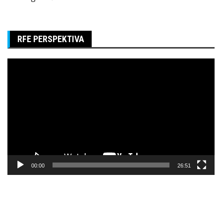
RFE PERSPEKTIVA
Pregledač
video
zapisa
00:00
26:51