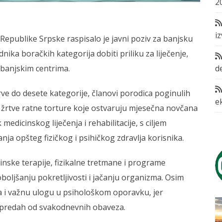
2
i
 Republike Srpske raspisalo je javni poziv za banjsku
dnika boračkih kategorija dobiti priliku za liječenje,
d
 banjskim centrima.
prve do desete kategorije, članovi porodica poginulih
e
žrtve ratne torture koje ostvaruju mjesečna novčana
dicinskog liječenja i rehabilitacije, s ciljem
anja opšteg fizičkog i psihičkog zdravlja korisnika.
cinske terapije, fizikalne tretmane i programe
oljšanju pokretljivosti i jačanju organizma. Osim
 i važnu ulogu u psihološkom oporavku, jer
i predah od svakodnevnih obaveza.