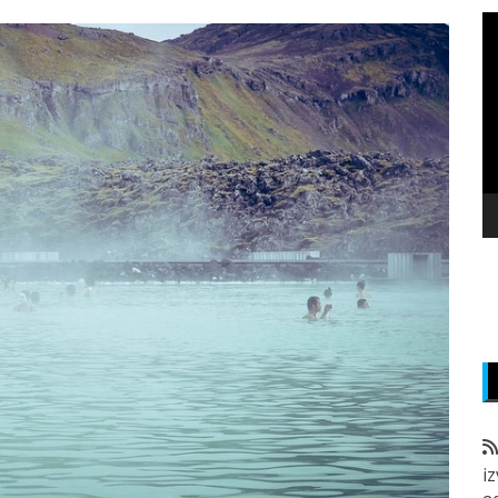
P
v
z
i