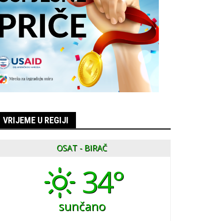
VRIJEME U REGIJI
OSAT - BIRAČ
34°
sunčano