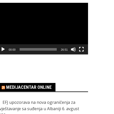
regledač
ideo
apisa
00:00
26:51
MEDIJACENTAR ONLINE
EFJ upozorava na nova ograničenja za
zvještavanje sa suđenja u Albaniji
6. avgust