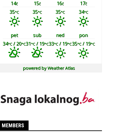
14
15
16
17
č
č
č
č
35
35
35
34
°C
°C
°C
°C
pet
sub
ned
pon
34
/ 20
31
/ 19
33
/ 19
35
/ 19
°C
°C
°C
°C
°C
°C
°C
°C
powered by
Weather Atlas
MEMBERS