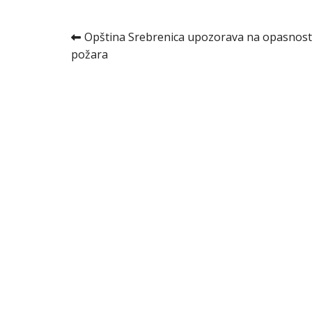
Kretanje
Opština Srebrenica upozorava na opasnost
požara
članka