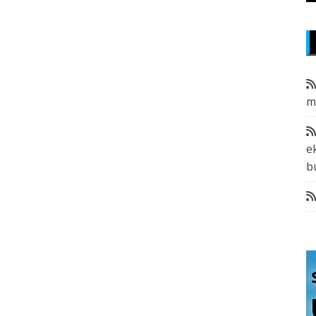
m
e
b