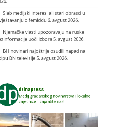
026.
Slab medijski interes, ali stari obrasci u
zvještavanju o femicidu
6. avgust 2026.
Njemačke vlasti upozoravaju na ruske
ezinformacije uoči izbora
5. avgust 2026.
BH novinari najoštrije osudili napad na
kipu BN televizije
5. avgust 2026.
drinapress
Medij građanskog novinarstva i lokalne
zajednice - zapratite nas!