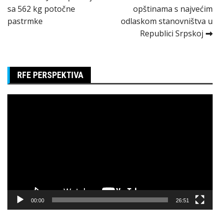
sa 562 kg potočne
opštinama s najvećim
članka
pastrmke
odlaskom stanovništva u
Republici Srpskoj
RFE PERSPEKTIVA
Pregledač
video
zapisa
00:00
26:51