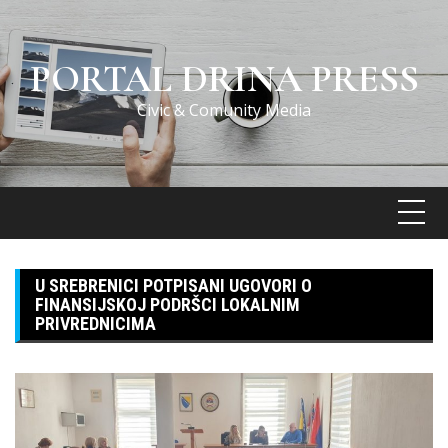
Skip
to
content
PORTAL DRINA PRESS
Civic & Comunity Media
U SREBRENICI POTPISANI UGOVORI O
FINANSIJSKOJ PODRŠCI LOKALNIM
PRIVREDNICIMA