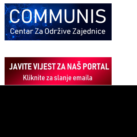
Pregledač
video
zapisa