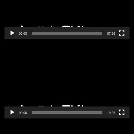
00:00
07:26
Pregledač
video
zapisa
00:00
19:26
Pregledač