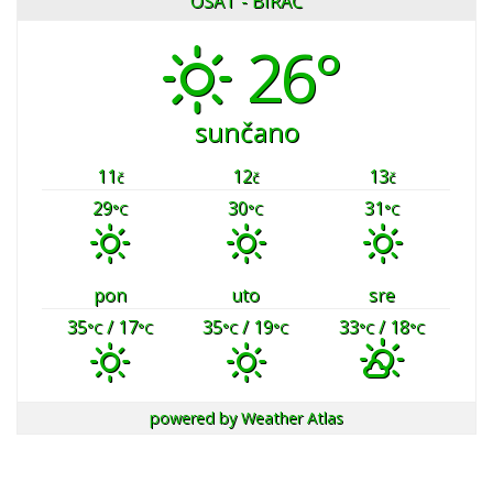
OSAT - BIRAČ
26°
sunčano
11
12
13
č
č
č
29
30
31
°C
°C
°C
pon
uto
sre
35
/ 17
35
/ 19
33
/ 18
°C
°C
°C
°C
°C
°C
powered by
Weather Atlas