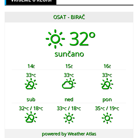
OSAT - BIRAČ
32°
sunčano
14
15
16
č
č
č
33
33
33
°C
°C
°C
sub
ned
pon
32
/ 18
33
/ 18
35
/ 19
°C
°C
°C
°C
°C
°C
powered by
Weather Atlas