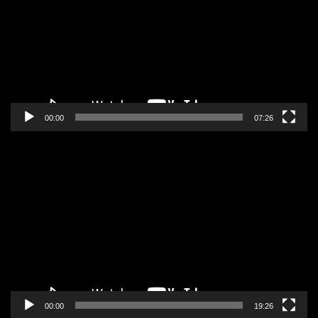
zapisa
00:00
07:26
Pregledač
video
zapisa
00:00
19:26