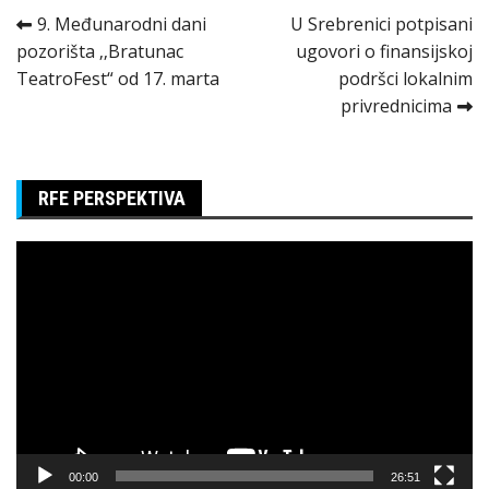
Kretanje
9. Međunarodni dani
U Srebrenici potpisani
pozorišta ‚‚Bratunac
ugovori o finansijskoj
članka
TeatroFest“ od 17. marta
podršci lokalnim
privrednicima
RFE PERSPEKTIVA
Pregledač
video
zapisa
00:00
26:51