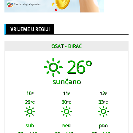
VRIJEME U REGIJI
OSAT - BIRAČ
26°
sunčano
10
11
12
č
č
č
29
30
33
°C
°C
°C
sub
ned
pon