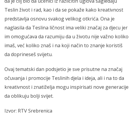
da je cilj bio da učenici iz različitih uglova sagledaju
Teslin život i rad, kao i da se pokaže kako kreativnost
predstavlja osnovu svakog velikog otkrića. Ona je
naglasila da Teslina ličnost ima veliki značaj za djecu jer
im omogućava da razumiju da u životu nije važno koliko
imaš, već koliko znaš i na koji način to znanje koristiš
da doprineseš svijetu.
Ovaj tematski dan podsjetio je sve prisutne na značaj
očuvanja i promocije Teslinih djela i ideja, ali i na to da
kreativnost i znatiželja mogu inspirisati nove generacije
da oblikuju bolji svijet.
Izvor: RTV Srebrenica