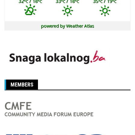
32
/ 18
33
/ 18
35
/ 19
°C
°C
°C
°C
°C
°C
powered by
Weather Atlas
MEMBERS