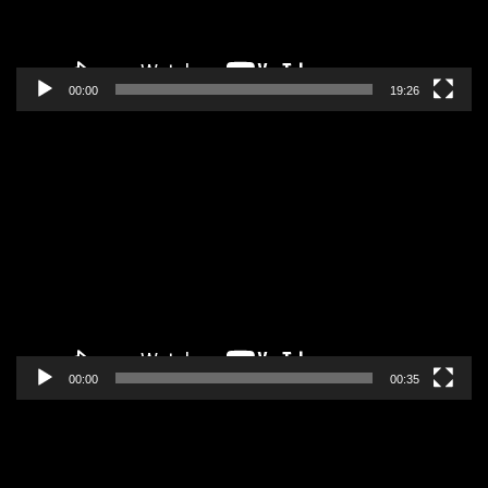
00:00
19:26
Pregledač
video
zapisa
00:00
00:35
Pregledač
video