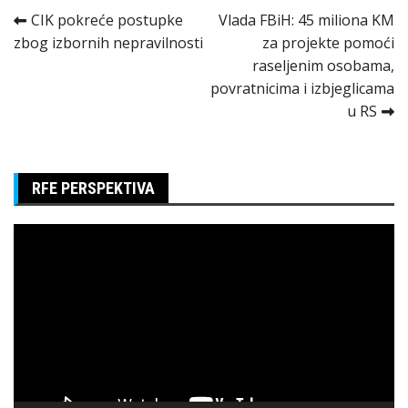
Kretanje
CIK pokreće postupke
Vlada FBiH: 45 miliona KM
zbog izbornih nepravilnosti
za projekte pomoći
članka
raseljenim osobama,
povratnicima i izbjeglicama
u RS
RFE PERSPEKTIVA
Pregledač
video
zapisa