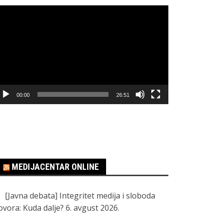
regledač
ideo
apisa
00:00
26:51
MEDIJACENTAR ONLINE
[Javna debata] Integritet medija i sloboda
ovora: Kuda dalje?
6. avgust 2026.