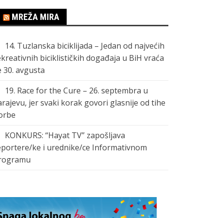
MREŽA MIRA
14. Tuzlanska biciklijada – Jedan od najvećih
ekreativnih biciklističkih događaja u BiH vraća
e 30. avgusta
19. Race for the Cure – 26. septembra u
arajevu, jer svaki korak govori glasnije od tihe
orbe
KONKURS: “Hayat TV” zapošljava
eportere/ke i urednike/ce Informativnom
rogramu