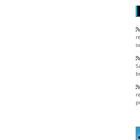
r
s
S
b
r
p