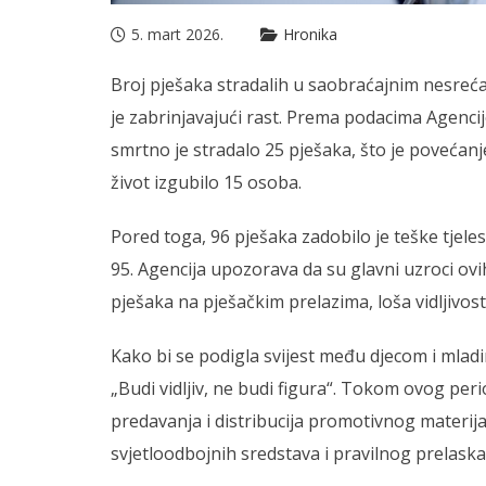
5. mart 2026.
Hronika
Broj pješaka stradalih u saobraćajnim nesreća
je zabrinjavajući rast. Prema podacima Agenci
smrtno je stradalo 25 pješaka, što je poveća
život izgubilo 15 osoba.
Pored toga, 96 pješaka zadobilo je teške tjeles
95. Agencija upozorava da su glavni uzroci ov
pješaka na pješačkim prelazima, loša vidljivos
Kako bi se podigla svijest među djecom i mlad
„Budi vidljiv, ne budi figura“. Tokom ovog pe
predavanja i distribucija promotivnog materi
svjetloodbojnih sredstava i pravilnog prelaska 