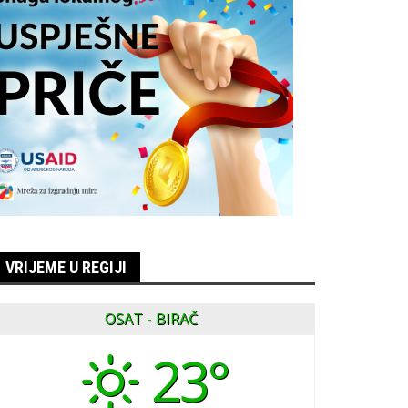
VRIJEME U REGIJI
OSAT - BIRAČ
23°