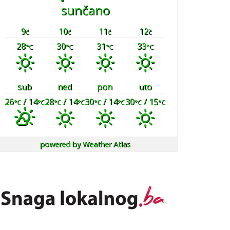
sunčano
9
10
11
12
č
č
č
č
28
30
31
33
°C
°C
°C
°C
sub
ned
pon
uto
26
/ 14
28
/ 14
30
/ 14
30
/ 15
°C
°C
°C
°C
°C
°C
°C
°C
powered by
Weather Atlas