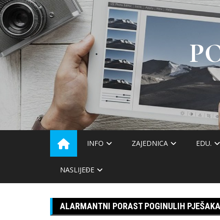
Skip
to
content
P
INFO
ZAJEDNICA
EDU.
NASLIJEĐE
ALARMANTNI PORAST POGINULIH PJEŠAKA U