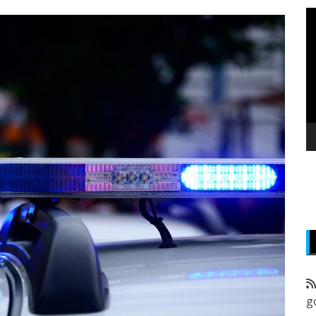
P
v
z
g