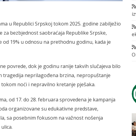
i
ma u Republici Srpskoj tokom 2025. godine zabilježio
je za bezbjednost saobraćaja Republike Srpske,
e
nje od 19% u odnosu na prethodnu godinu, kada je
O
ne povrede, dok je godinu ranije takvih slučajeva bilo
ih tragedija neprilagođena brzina, nepropuštanje
t tokom noći i nepravilno kretanje pješaka.
ima, od 17. do 28. februara sprovedena je kampanja
rioda organizovane su edukativne predstave,
jala, sa posebnim fokusom na važnost nošenja
ulica.