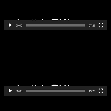
00:00
07:26
Pregledač
video
zapisa
00:00
19:26
Pregledač