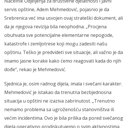
Načelnik Odjeljenja za društvene djelatnosti i javni
servis opštine, Adem Mehmedović, pojasnio je da
Srebrenica već ima usvojen ovaj strateški dokument, ali
da je njegova revizija bila neophodna. „Procjena
obuhvata sve potencijalne elementarne nepogode,
katastrofe i zemljotrese koji mogu zadesiti našu
opštinu. Teško je predvideti sve situacije, ali važno je da
imamo jasne korake kako ćemo reagovati kada do njih
dođe“, rekao je Mehmedović.
Sjednica je, osim radnog dijela, imala i svečani karakter.
Mehmedović je istakao da trenutna bezbjednosna
situacija u opštini ne izaziva zabrinutost. „Trenutno
nemamo problema sa ugroženošću stanovništva ili
većim incidentima. Ovo je bila prilika da pored svečanog
dijela operativno prodiskutujemo o svim aktivnostima