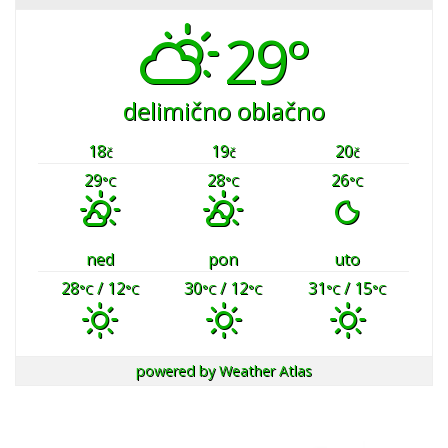
29°
delimično oblačno
18
19
20
č
č
č
29
28
26
°C
°C
°C
ned
pon
uto
28
/ 12
30
/ 12
31
/ 15
°C
°C
°C
°C
°C
°C
powered by
Weather Atlas