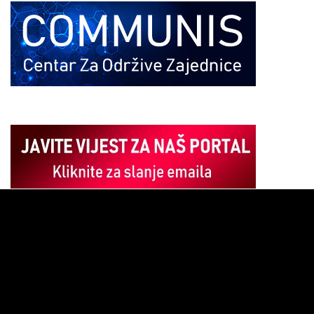
Pregledač
video
zapisa