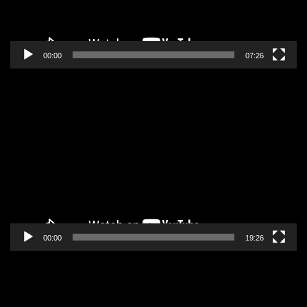
00:00
07:26
Pregledač
video
zapisa
00:00
19:26
Pregledač
video