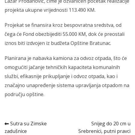
Lazar Prodanović, čime je ozvaničen početak realizacije
projekta ukupne vrijednosti 113.490 KM.
Projekat se finansira kroz bespovratna sredstva, od
čega će Fond obezbijediti 55.000 KM, dok će preostali
iznos biti izdvojen iz budžeta Opštine Bratunac.
Planirana je nabavka kamiona za odvoz otpada, što će
omogućiti jačanje tehničkih kapaciteta komunalnih
službi, efikasnije prikupljanje i odvoz otpada, kao i
značajno unapređenje sistema upravljanja otpadom na
području opštine.
Kretanje
Sutra su Zimske
Snijeg do 20 cm u
zadušnice
Srebrenici, putni pravci