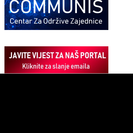
Pregledač
video
zapisa