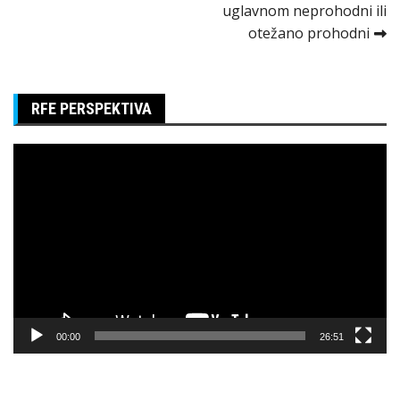
članka
uglavnom neprohodni ili
otežano prohodni
RFE PERSPEKTIVA
Pregledač
video
zapisa
00:00
26:51