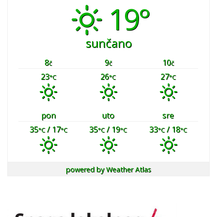
19°
sunčano
8
9
10
č
č
č
23
26
27
°C
°C
°C
pon
uto
sre
35
/ 17
35
/ 19
33
/ 18
°C
°C
°C
°C
°C
°C
powered by
Weather Atlas