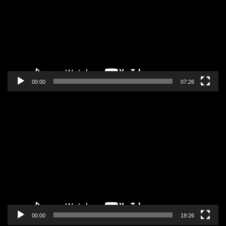
zapisa
00:00
07:26
Pregledač
video
zapisa
00:00
19:26