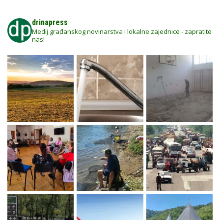
drinapress
Medij građanskog novinarstva i lokalne zajednice - zapratite
nas!