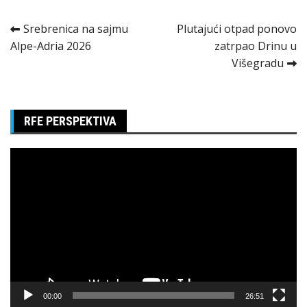
Kretanje
Srebrenica na sajmu
Plutajući otpad ponovo
Alpe-Adria 2026
zatrpao Drinu u
članka
Višegradu
RFE PERSPEKTIVA
Pregledač
video
zapisa
00:00
26:51