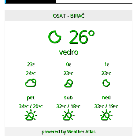
OSAT - BIRAČ
26°
vedro
23
0
1
č
č
č
24
23
23
°C
°C
°C
pet
sub
ned
34
/ 20
32
/ 18
33
/ 19
°C
°C
°C
°C
°C
°C
powered by
Weather Atlas