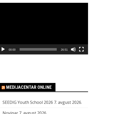
regledač
ideo
apisa
00:00
26:51
MEDIJACENTAR ONLINE
SEEDIG Youth School 2026
7. avgust 2026.
Novinar
7. avgust 2026.