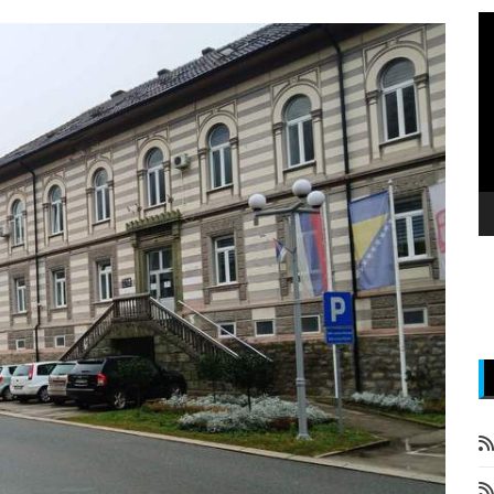
P
v
z