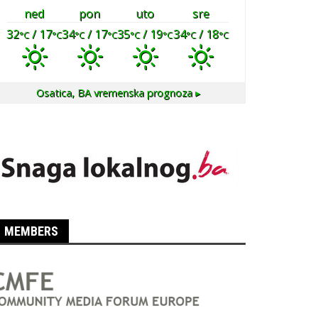
ned
pon
uto
sre
32
/ 17
34
/ 17
35
/ 19
34
/ 18
°C
°C
°C
°C
°C
°C
°C
°C
Osatica, BA
vremenska prognoza ▸
MEMBERS