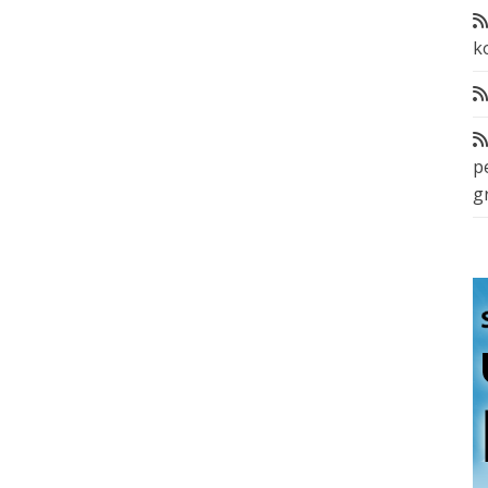
k
p
g