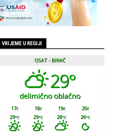
VRIJEME U REGIJI
OSAT - BIRAČ
29°
delimično oblačno
17
18
19
20
č
č
č
č
29
29
28
26
°C
°C
°C
°C