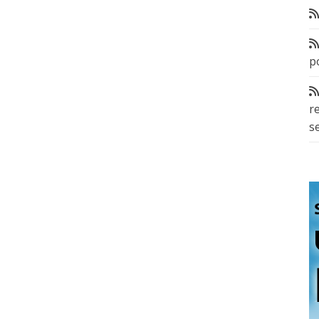
p
r
s