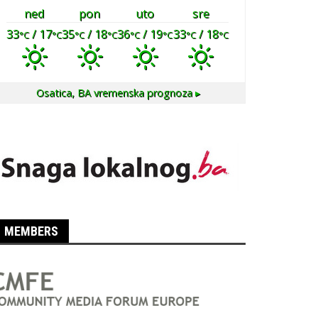
ned
pon
uto
sre
33
/ 17
35
/ 18
36
/ 19
33
/ 18
°C
°C
°C
°C
°C
°C
°C
°C
Osatica, BA
vremenska prognoza ▸
MEMBERS