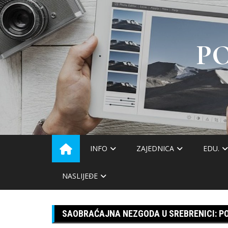
Skip
to
content
P
INFO
ZAJEDNICA
EDU.
NASLIJEĐE
SAOBRAĆAJNA NEZGODA U SREBRENICI: P