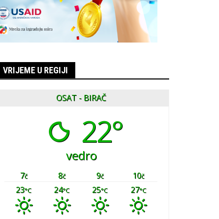
VRIJEME U REGIJI
OSAT - BIRAČ
22°
vedro
7
8
9
10
č
č
č
č
23
24
25
27
°C
°C
°C
°C