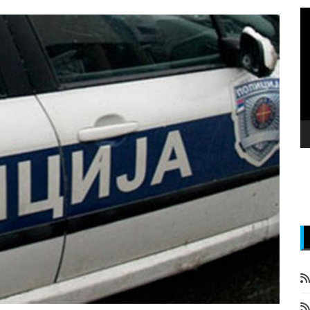
P
v
z