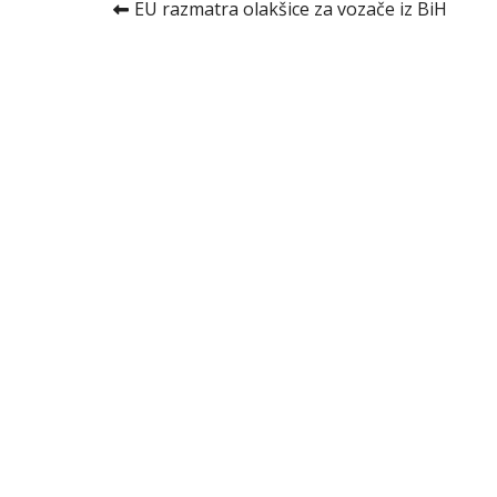
Kretanje
EU razmatra olakšice za vozače iz BiH
članka