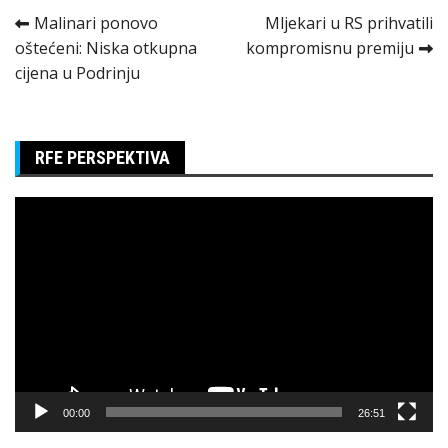
Kretanje
Malinari ponovo
Mljekari u RS prihvatili
oštećeni: Niska otkupna
kompromisnu premiju
članka
cijena u Podrinju
RFE PERSPEKTIVA
Pregledač
video
zapisa
00:00
26:51