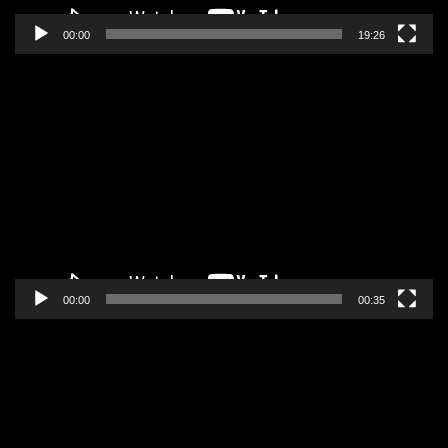
00:00
19:26
Pregledač
video
zapisa
00:00
00:35
Pregledač
video
zapisa