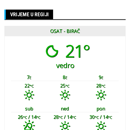
VRIJEME U REGIJI
OSAT - BIRAČ
21°
vedro
7
8
9
č
č
č
22
25
28
°C
°C
°C
sub
ned
pon
26
/ 14
28
/ 14
30
/ 14
°C
°C
°C
°C
°C
°C