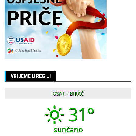
VRIJEME U REGIJI
OSAT - BIRAČ
31°
sunčano