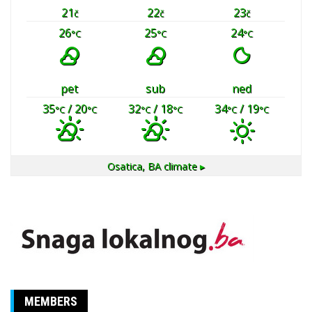
21
22
23
č
č
č
26
25
24
°C
°C
°C
pet
sub
ned
35
/ 20
32
/ 18
34
/ 19
°C
°C
°C
°C
°C
°C
Osatica, BA
climate ▸
MEMBERS