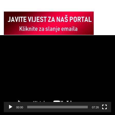
Pregledač
video
zapisa
00:00
07:26