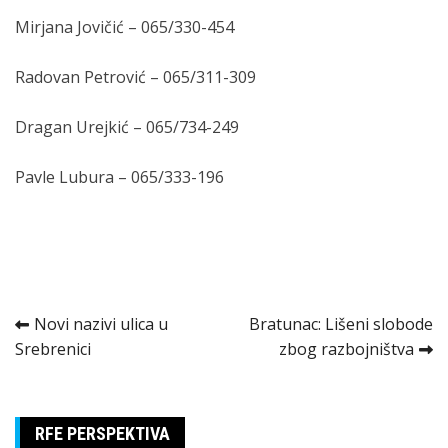
Mirjana Jovičić – 065/330-454
Radovan Petrović – 065/311-309
Dragan Urejkić – 065/734-249
Pavle Lubura – 065/333-196
Kretanje
Novi nazivi ulica u
Bratunac: Lišeni slobode
Srebrenici
zbog razbojništva
članka
RFE PERSPEKTIVA