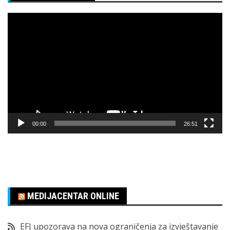
Pregledač
video
zapisa
00:00
26:51
MEDIJACENTAR ONLINE
EFJ upozorava na nova ograničenja za izvještavanje