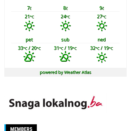
7
8
9
č
č
č
21
24
27
°C
°C
°C
pet
sub
ned
33
/ 20
31
/ 19
32
/ 19
°C
°C
°C
°C
°C
°C
powered by
Weather Atlas
MEMBERS