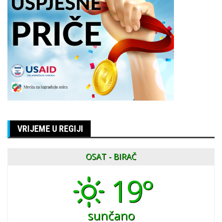
VRIJEME U REGIJI
OSAT - BIRAČ
19°
sunčano