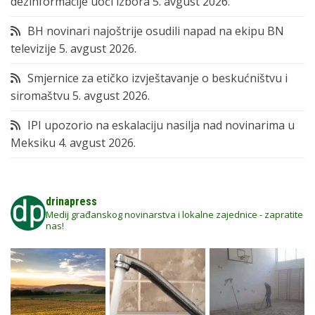
dezinformacije uoči izbora
5. avgust 2026.
BH novinari najoštrije osudili napad na ekipu BN
televizije
5. avgust 2026.
Smjernice za etičko izvještavanje o beskućništvu i
siromaštvu
5. avgust 2026.
IPI upozorio na eskalaciju nasilja nad novinarima u
Meksiku
4. avgust 2026.
drinapress
Medij građanskog novinarstva i lokalne zajednice - zapratite
nas!