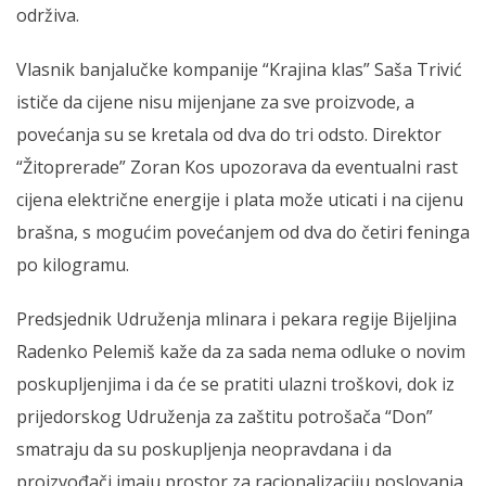
održiva.
Vlasnik banjalučke kompanije “Krajina klas” Saša Trivić
ističe da cijene nisu mijenjane za sve proizvode, a
povećanja su se kretala od dva do tri odsto. Direktor
“Žitoprerade” Zoran Kos upozorava da eventualni rast
cijena električne energije i plata može uticati i na cijenu
brašna, s mogućim povećanjem od dva do četiri feninga
po kilogramu.
Predsjednik Udruženja mlinara i pekara regije Bijeljina
Radenko Pelemiš kaže da za sada nema odluke o novim
poskupljenjima i da će se pratiti ulazni troškovi, dok iz
prijedorskog Udruženja za zaštitu potrošača “Don”
smatraju da su poskupljenja neopravdana i da
proizvođači imaju prostor za racionalizaciju poslovanja.