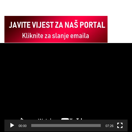
Pregledač
video
zapisa
00:00
07:26