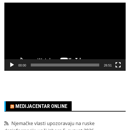
Pregledač
video
zapisa
00:00
26:51
MEDIJACENTAR ONLINE
Njemačke vlasti upozoravaju na ruske