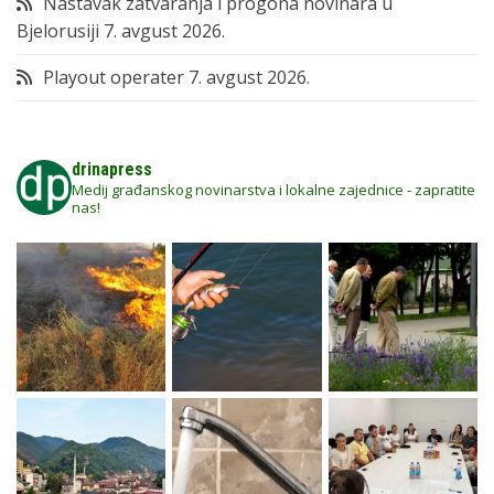
Nastavak zatvaranja i progona novinara u
Bjelorusiji
7. avgust 2026.
Playout operater
7. avgust 2026.
drinapress
Medij građanskog novinarstva i lokalne zajednice - zapratite
nas!