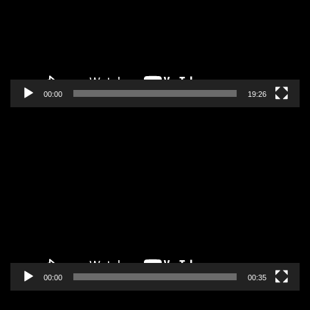
00:00
19:26
Pregledač
video
zapisa
00:00
00:35