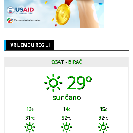
VRIJEME U REGIJI
OSAT - BIRAČ
29°
sunčano
13
14
15
č
č
č
31
32
32
°C
°C
°C