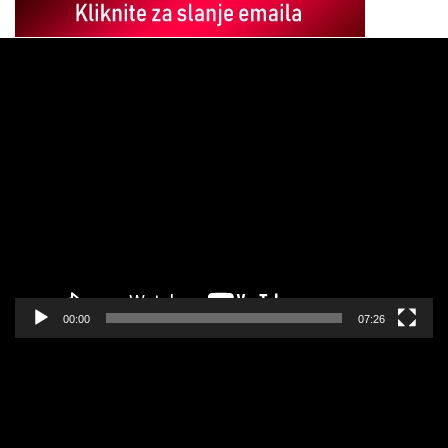
Pregledač
video
zapisa
00:00
07:26
Pregledač
video
zapisa