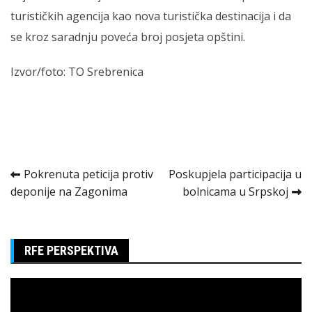
turističkih agencija kao nova turistička destinacija i da
se kroz saradnju poveća broj posjeta opštini.
Izvor/foto: TO Srebrenica
Kretanje
Pokrenuta peticija protiv
Poskupjela participacija u
deponije na Zagonima
bolnicama u Srpskoj
članka
RFE PERSPEKTIVA
Pregledač
video