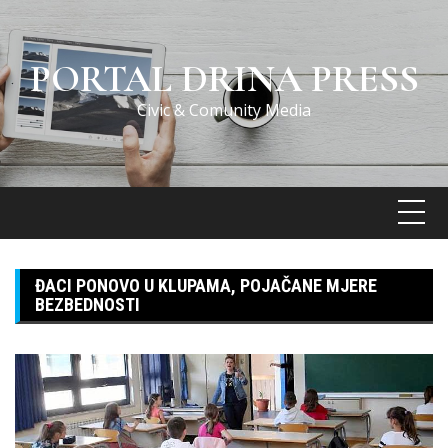
Skip
to
content
PORTAL DRINA PRESS
Civic & Comunity Media
ĐACI PONOVO U KLUPAMA, POJAČANE MJERE
BEZBEDNOSTI