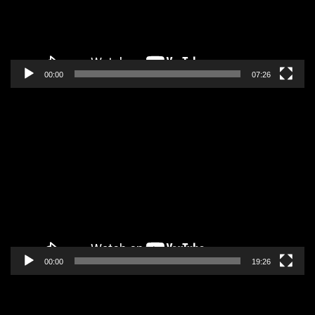
00:00
07:26
Pregledač
video
zapisa
00:00
19:26
Pregledač