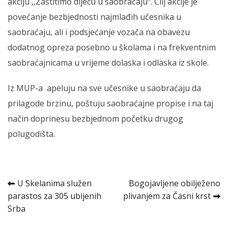
akciju ‚‚Zaštitimo dijecu u saobraćaju“. Cilj akcije je
povećanje bezbjednosti najmlađih učesnika u
saobraćaju, ali i podsjećanje vozača na obavezu
dodatnog opreza posebno u školama i na frekventnim
saobraćajnicama u vrijeme dolaska i odlaska iz skole.
Iz MUP-a apeluju na sve učesnike u saobraćaju da
prilagode brzinu, poštuju saobraćajne propise i na taj
način doprinesu bezbjednom početku drugog
polugodišta.
Kretanje
U Skelanima služen
Bogojavljene obilježeno
parastos za 305 ubijenih
plivanjem za Časni krst
članka
Srba