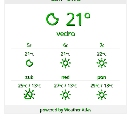
21°
vedro
5
6
7
č
č
č
21
21
22
°C
°C
°C
sub
ned
pon
25
/ 13
27
/ 13
29
/ 13
°C
°C
°C
°C
°C
°C
powered by
Weather Atlas