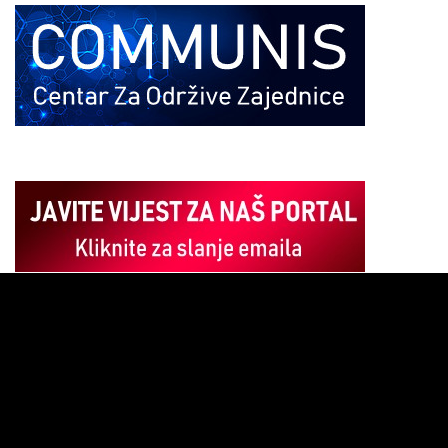
Pregledač
video
zapisa