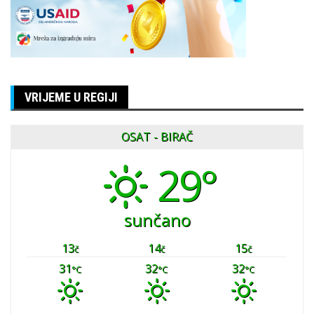
VRIJEME U REGIJI
OSAT - BIRAČ
29°
sunčano
13
14
15
č
č
č
31
32
32
°C
°C
°C