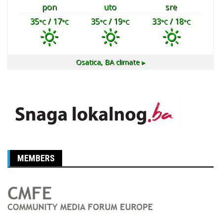
pon
uto
sre
35
/ 17
35
/ 19
33
/ 18
°C
°C
°C
°C
°C
°C
Osatica, BA
climate ▸
MEMBERS