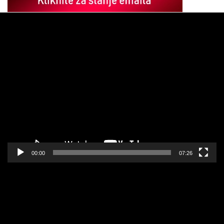
Pregledač
video
zapisa
00:00
07:26
Pregledač
video
zapisa