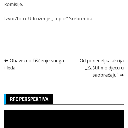
komisije.
Izvor/foto: Udruženje „Leptir“ Srebrenica
Kretanje
Obavezno čišćenje snega
Od ponedeljka akcija
i leda
„Zaštitimo djecu u
članka
saobraćaju“
RFE PERSPEKTIVA
Pregledač
video
zapisa