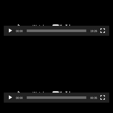
00:00
19:26
Pregledač
video
zapisa
00:00
00:35