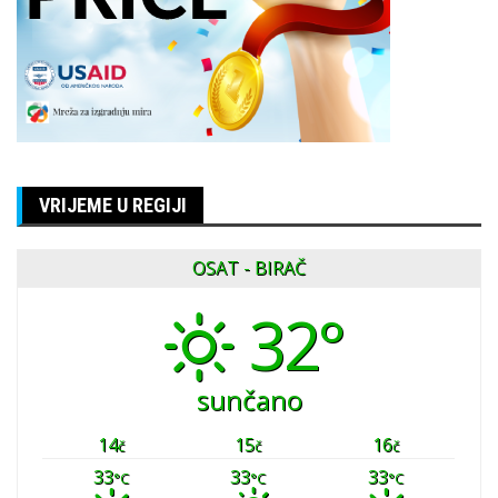
VRIJEME U REGIJI
OSAT - BIRAČ
32°
sunčano
14
15
16
č
č
č
33
33
33
°C
°C
°C