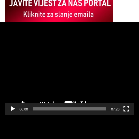
Pregledač
video
zapisa
00:00
07:26
Pregledač
video