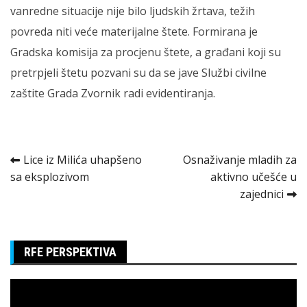
vanredne situacije nije bilo ljudskih žrtava, težih
povreda niti veće materijalne štete. Formirana je
Gradska komisija za procjenu štete, a građani koji su
pretrpjeli štetu pozvani su da se jave Službi civilne
zaštite Grada Zvornik radi evidentiranja.
Kretanje
Lice iz Milića uhapšeno
Osnaživanje mladih za
sa eksplozivom
aktivno učešće u
članka
zajednici
RFE PERSPEKTIVA
Pregledač
video