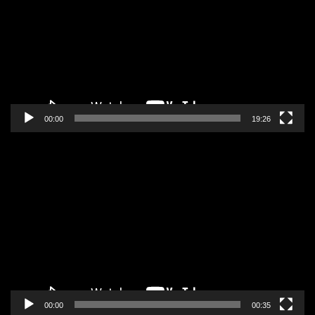
zapisa
00:00
19:26
Pregledač
video
zapisa
00:00
00:35