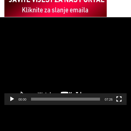
Pregledač
video
zapisa
00:00
07:26
Pregledač
video