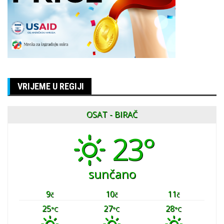
VRIJEME U REGIJI
OSAT - BIRAČ
23°
sunčano
9
10
11
č
č
č
25
27
28
°C
°C
°C