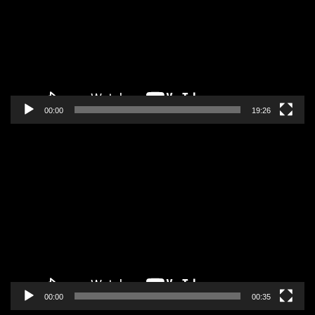
zapisa
00:00
19:26
Pregledač
video
zapisa
00:00
00:35