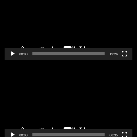
zapisa
00:00
19:26
Pregledač
video
zapisa
00:00
00:35