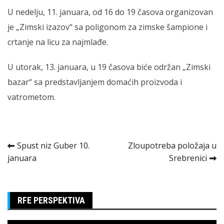
U nedelju, 11. januara, od 16 do 19 časova organizovan
je „Zimski izazov“ sa poligonom za zimske šampione i
crtanje na licu za najmlađe.
U utorak, 13. januara, u 19 časova biće održan „Zimski
bazar“ sa predstavljanjem domaćih proizvoda i
vatrometom.
Kretanje
Spust niz Guber 10.
Zloupotreba položaja u
januara
Srebrenici
članka
RFE PERSPEKTIVA