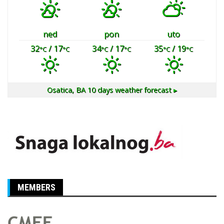
ned
pon
uto
32
/ 17
34
/ 17
35
/ 19
°C
°C
°C
°C
°C
°C
Osatica, BA
10 days weather forecast ▸
MEMBERS