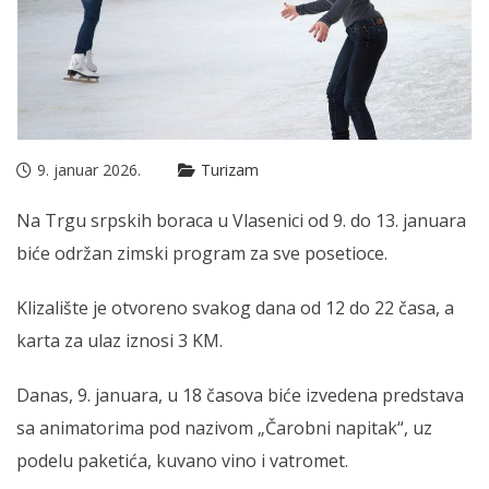
9. januar 2026.
Turizam
Na Trgu srpskih boraca u Vlasenici od 9. do 13. januara
biće održan zimski program za sve posetioce.
Klizalište je otvoreno svakog dana od 12 do 22 časa, a
karta za ulaz iznosi 3 KM.
Danas, 9. januara, u 18 časova biće izvedena predstava
sa animatorima pod nazivom „Čarobni napitak“, uz
podelu paketića, kuvano vino i vatromet.