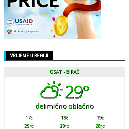
VRIJEME U REGIJI
OSAT - BIRAČ
29°
delimično oblačno
17
18
19
č
č
č
29
29
28
°C
°C
°C