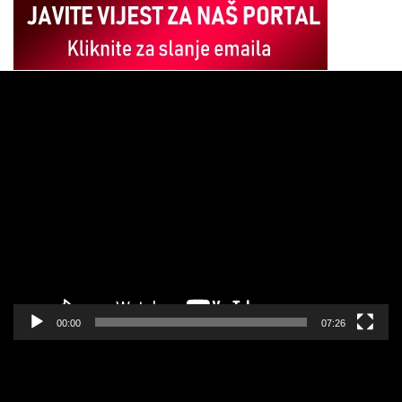
Pregledač
video
zapisa
00:00
07:26
Pregledač
video