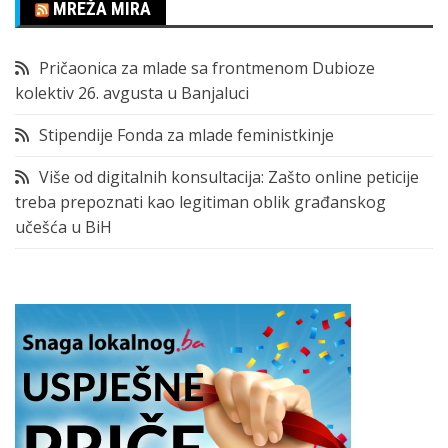
MREŽA MIRA
Pričaonica za mlade sa frontmenom Dubioze
kolektiv 26. avgusta u Banjaluci
Stipendije Fonda za mlade feministkinje
Više od digitalnih konsultacija: Zašto online peticije
treba prepoznati kao legitiman oblik građanskog
učešća u BiH