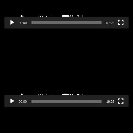
00:00
07:26
Pregledač
video
zapisa
00:00
19:26
Pregledač
video