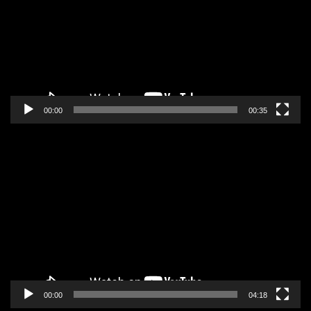
zapisa
00:00
00:35
Pregledač
video
zapisa
00:00
04:18