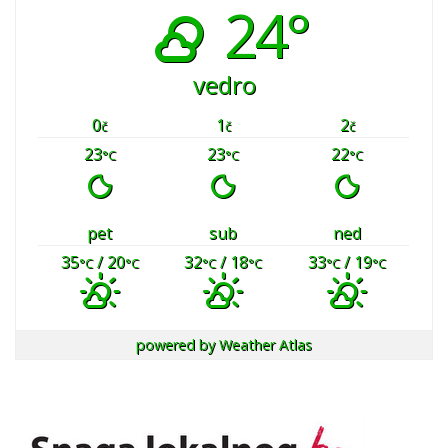
24°
vedro
0
1
2
č
č
č
23
23
22
°C
°C
°C
pet
sub
ned
35
/ 20
32
/ 18
33
/ 19
°C
°C
°C
°C
°C
°C
powered by
Weather Atlas