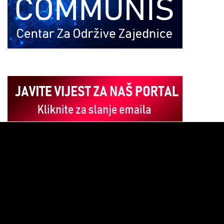
Pregledač
video
zapisa