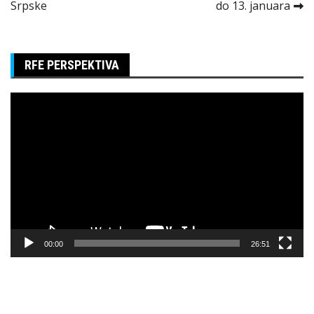
Srpske
do 13. januara
članka
RFE PERSPEKTIVA
Pregledač
video
zapisa
00:00
26:51