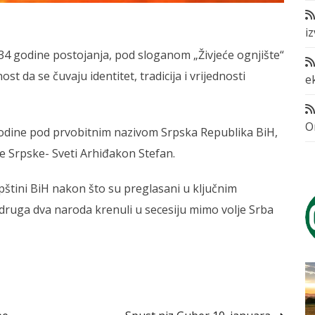
i
34 godine postojanja, pod sloganom „Živjeće ognjište“
ost da se čuvaju identitet, tradicija i vrijednosti
e
O
 godine pod prvobitnim nazivom Srpska Republika BiH,
e Srpske- Sveti Arhiđakon Stefan.
upštini BiH nakon što su preglasani u ključnim
 druga dva naroda krenuli u secesiju mimo volje Srba