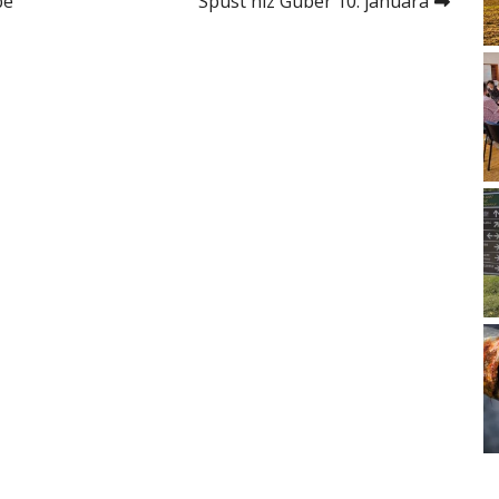
be
Spust niz Guber 10. januara