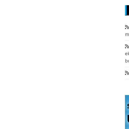
m
e
b