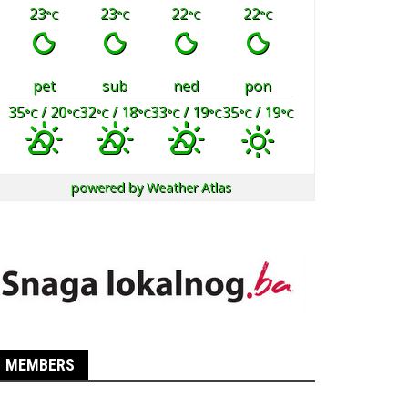
23
23
22
22
°C
°C
°C
°C
pet
sub
ned
pon
35
/ 20
32
/ 18
33
/ 19
35
/ 19
°C
°C
°C
°C
°C
°C
°C
°C
powered by
Weather Atlas
MEMBERS