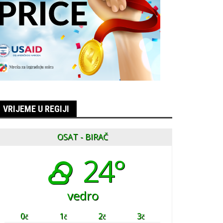
VRIJEME U REGIJI
OSAT - BIRAČ
24°
vedro
0
1
2
3
č
č
č
č