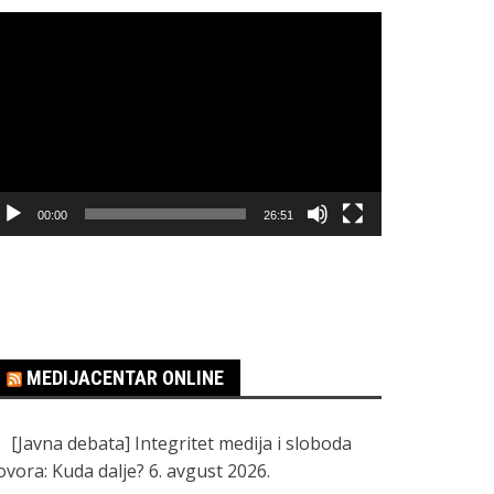
regledač
ideo
apisa
00:00
26:51
MEDIJACENTAR ONLINE
[Javna debata] Integritet medija i sloboda
ovora: Kuda dalje?
6. avgust 2026.