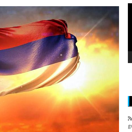
P
v
z
g