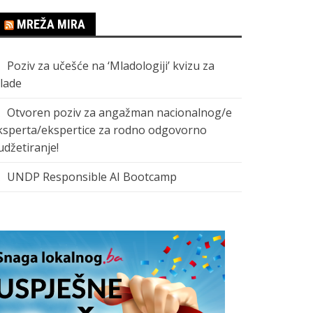
MREŽA MIRA
Poziv za učešće na ‘Mladologiji’ kvizu za
lade
Otvoren poziv za angažman nacionalnog/e
ksperta/ekspertice za rodno odgovorno
udžetiranje!
UNDP Responsible AI Bootcamp