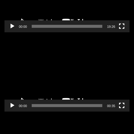
00:00
19:26
Pregledač
video
zapisa
00:00
00:35
Pregledač
video