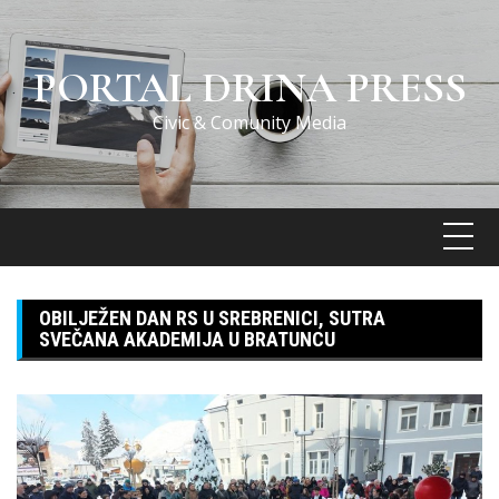
Skip
to
content
PORTAL DRINA PRESS
Civic & Comunity Media
OBILJEŽEN DAN RS U SREBRENICI, SUTRA
SVEČANA AKADEMIJA U BRATUNCU