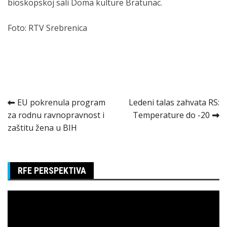
bioskopskoj sali Doma kulture Bratunac.
Foto: RTV Srebrenica
Kretanje
EU pokrenula program
Ledeni talas zahvata RS:
za rodnu ravnopravnost i
Temperature do -20
članka
zaštitu žena u BIH
RFE PERSPEKTIVA
Pregledač
video
zapisa