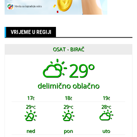
VRIJEME U REGIJI
OSAT - BIRAČ
29°
delimično oblačno
17
18
19
č
č
č
29
29
28
°C
°C
°C
ned
pon
uto