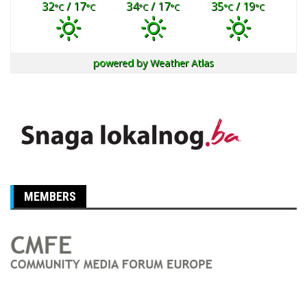
32
/ 17
34
/ 17
35
/ 19
°C
°C
°C
°C
°C
°C
powered by
Weather Atlas
MEMBERS