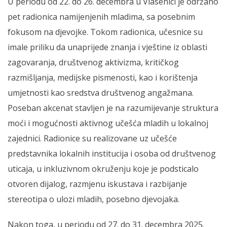
U periodu od 22. do 26. decembra u Vlasenici je održano
pet radionica namijenjenih mladima, sa posebnim
fokusom na djevojke. Tokom radionica, učesnice su
imale priliku da unaprijede znanja i vještine iz oblasti
zagovaranja, društvenog aktivizma, kritičkog
razmišljanja, medijske pismenosti, kao i korištenja
umjetnosti kao sredstva društvenog angažmana.
Poseban akcenat stavljen je na razumijevanje struktura
moći i mogućnosti aktivnog učešća mladih u lokalnoj
zajednici. Radionice su realizovane uz učešće
predstavnika lokalnih institucija i osoba od društvenog
uticaja, u inkluzivnom okruženju koje je podsticalo
otvoren dijalog, razmjenu iskustava i razbijanje
stereotipa o ulozi mladih, posebno djevojaka.
Nakon toga, u periodu od 27. do 31. decembra 2025.