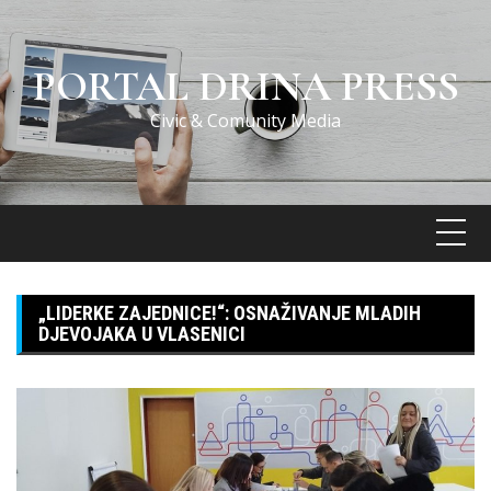
Skip
to
content
PORTAL DRINA PRESS
Civic & Comunity Media
„LIDERKE ZAJEDNICE!“: OSNAŽIVANJE MLADIH
DJEVOJAKA U VLASENICI