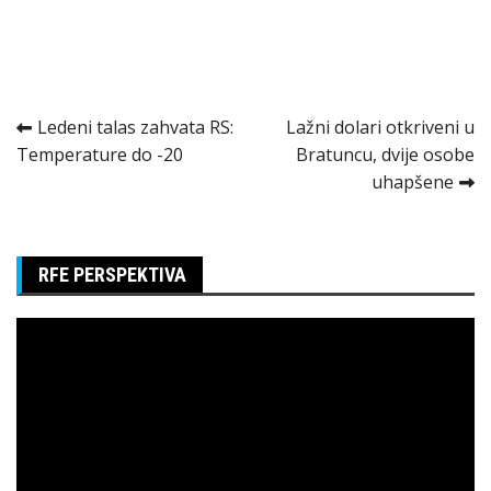
Kretanje
Ledeni talas zahvata RS:
Lažni dolari otkriveni u
Temperature do -20
Bratuncu, dvije osobe
članka
uhapšene
RFE PERSPEKTIVA
Pregledač
video
zapisa