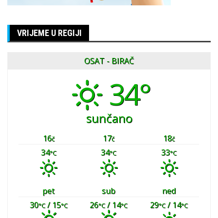
VRIJEME U REGIJI
OSAT - BIRAČ
34°
sunčano
16
17
18
č
č
č
34
34
33
°C
°C
°C
pet
sub
ned
30
/ 15
26
/ 14
29
/ 14
°C
°C
°C
°C
°C
°C