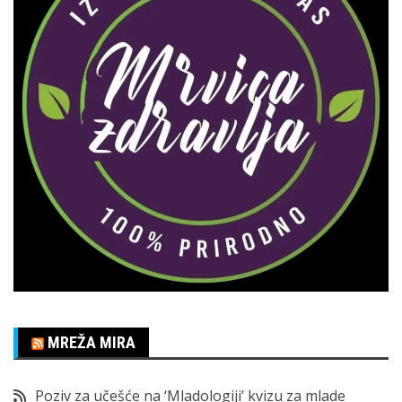
MREŽA MIRA
Poziv za učešće na ‘Mladologiji’ kvizu za mlade