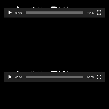
00:00
19:26
Pregledač
video
zapisa
00:00
00:35
Pregledač
video
zapisa