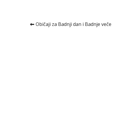
Kretanje
Običaji za Badnji dan i Badnje veče
članka