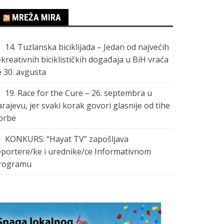
MREŽA MIRA
14. Tuzlanska biciklijada – Jedan od najvećih
ekreativnih biciklističkih događaja u BiH vraća
e 30. avgusta
19. Race for the Cure – 26. septembra u
arajevu, jer svaki korak govori glasnije od tihe
orbe
KONKURS: “Hayat TV” zapošljava
eportere/ke i urednike/ce Informativnom
rogramu