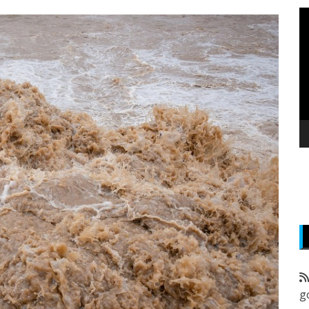
P
v
z
g