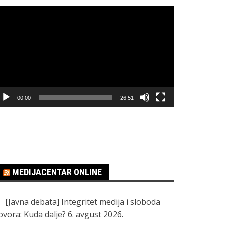
regledač
ideo
apisa
00:00
26:51
MEDIJACENTAR ONLINE
[Javna debata] Integritet medija i sloboda
ovora: Kuda dalje?
6. avgust 2026.