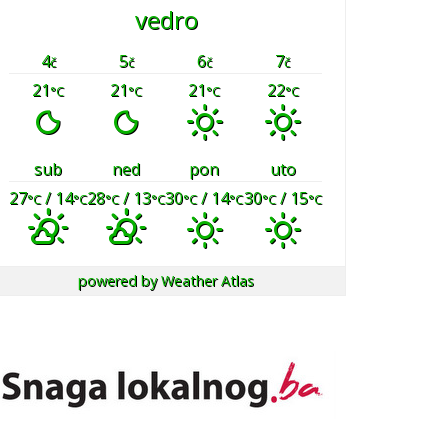
vedro
4
5
6
7
č
č
č
č
21
21
21
22
°C
°C
°C
°C
sub
ned
pon
uto
27
/ 14
28
/ 13
30
/ 14
30
/ 15
°C
°C
°C
°C
°C
°C
°C
°C
powered by
Weather Atlas