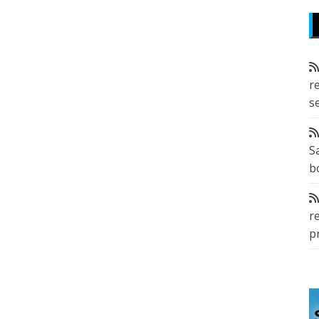
r
s
S
b
r
p