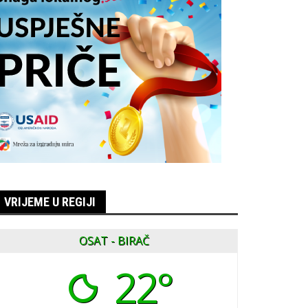
VRIJEME U REGIJI
OSAT - BIRAČ
22°