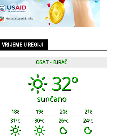
VRIJEME U REGIJI
OSAT - BIRAČ
32°
sunčano
18
19
20
21
č
č
č
č
31
30
26
24
°C
°C
°C
°C