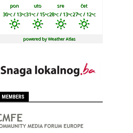
pon
uto
sre
čet
30
/ 13
31
/ 15
28
/ 13
27
/ 12
°C
°C
°C
°C
°C
°C
°C
°C
powered by
Weather Atlas
MEMBERS