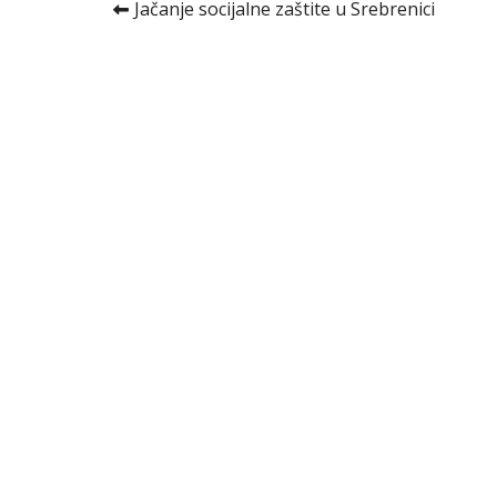
Kretanje
Jačanje socijalne zaštite u Srebrenici
članka