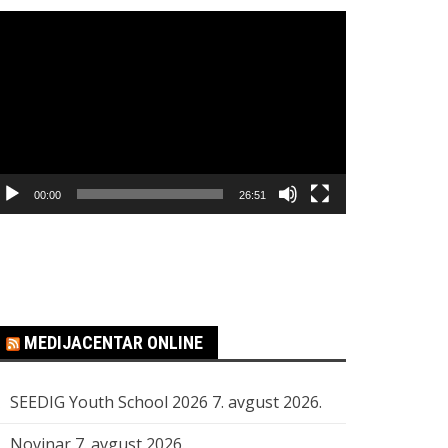
regledač
ideo
apisa
00:00
26:51
MEDIJACENTAR ONLINE
SEEDIG Youth School 2026
7. avgust 2026.
Novinar
7. avgust 2026.