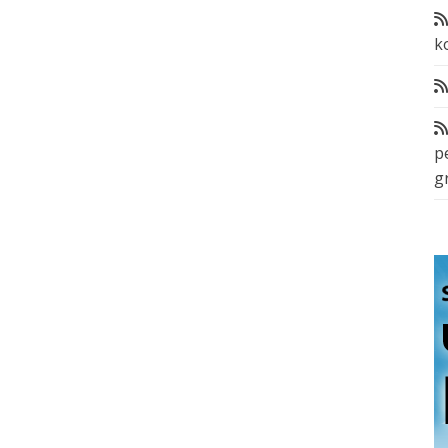
k
p
g