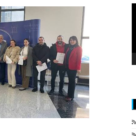
P
v
z