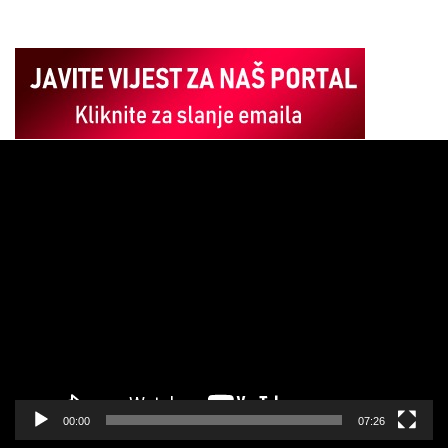
Pregledač
video
zapisa
00:00
07:26