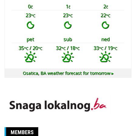
0
1
2
č
č
č
23
23
22
°C
°C
°C
pet
sub
ned
35
/ 20
32
/ 18
33
/ 19
°C
°C
°C
°C
°C
°C
Osatica, BA
weather forecast for tomorrow ▸
MEMBERS