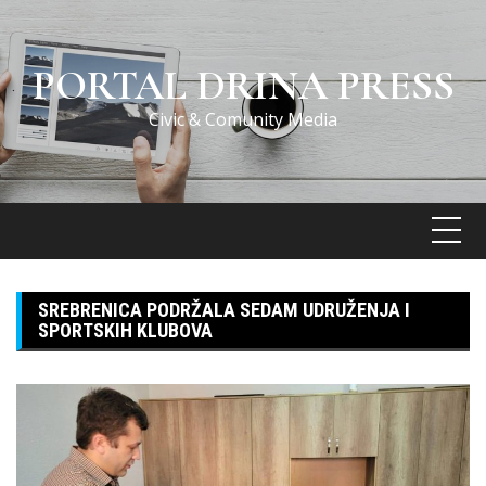
Skip
to
content
PORTAL DRINA PRESS
Civic & Comunity Media
SREBRENICA PODRŽALA SEDAM UDRUŽENJA I
SPORTSKIH KLUBOVA