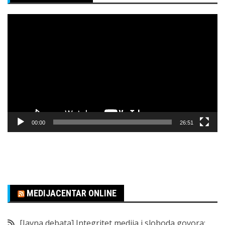
Pregledač
video
zapisa
00:00
26:51
MEDIJACENTAR ONLINE
[Javna debata] Integritet medija i sloboda govora: