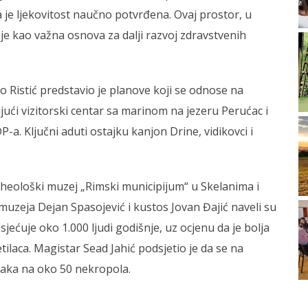
ja je ljekovitost naučno potvrđena. Ovaj prostor, u
je kao važna osnova za dalji razvoj zdravstvenih
o Ristić predstavio je planove koji se odnose na
jući vizitorski centar sa marinom na jezeru Perućac i
-a. Ključni aduti ostajku kanjon Drine, vidikovci i
Arheološki muzej „Rimski municipijum“ u Skelanima i
uzeja Dejan Spasojević i kustos Jovan Đajić naveli su
jećuje oko 1.000 ljudi godišnje, uz ocjenu da je bolja
tilaca. Magistar Sead Jahić podsjetio je da se na
ećaka na oko 50 nekropola.