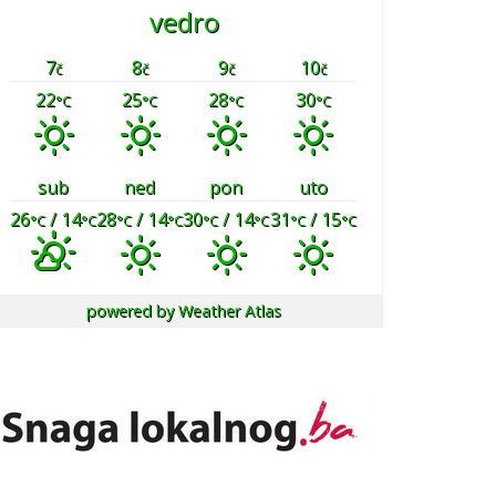
vedro
7
8
9
10
č
č
č
č
22
25
28
30
°C
°C
°C
°C
sub
ned
pon
uto
26
/ 14
28
/ 14
30
/ 14
31
/ 15
°C
°C
°C
°C
°C
°C
°C
°C
powered by
Weather Atlas