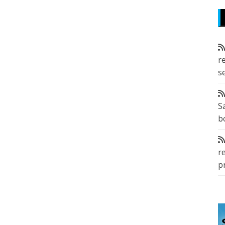
r
s
S
b
r
p