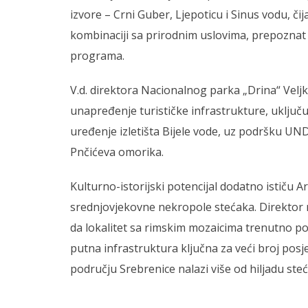
izvore – Crni Guber, Ljepoticu i Sinus vodu, či
kombinaciji sa prirodnim uslovima, prepoznat 
programa.
V.d. direktora Nacionalnog parka „Drina“ Veljk
unapređenje turističke infrastrukture, uključu
uređenje izletišta Bijele vode, uz podršku UNDP
Pnčićeva omorika.
Kulturno-istorijski potencijal dodatno ističu 
srednjovjekovne nekropole stećaka. Direktor m
da lokalitet sa rimskim mozaicima trenutno pos
putna infrastruktura ključna za veći broj posje
području Srebrenice nalazi više od hiljadu st