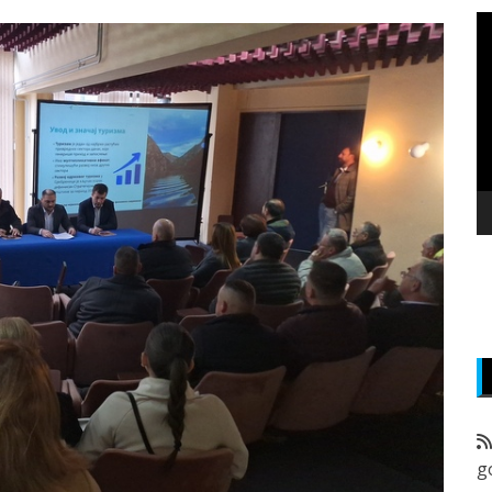
P
v
z
g