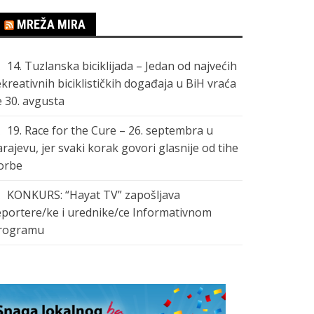
MREŽA MIRA
14. Tuzlanska biciklijada – Jedan od najvećih
ekreativnih biciklističkih događaja u BiH vraća
e 30. avgusta
19. Race for the Cure – 26. septembra u
arajevu, jer svaki korak govori glasnije od tihe
orbe
KONKURS: “Hayat TV” zapošljava
eportere/ke i urednike/ce Informativnom
rogramu