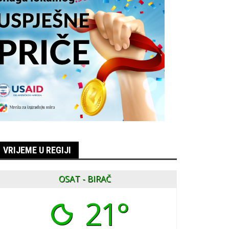
VRIJEME U REGIJI
OSAT - BIRAČ
21°