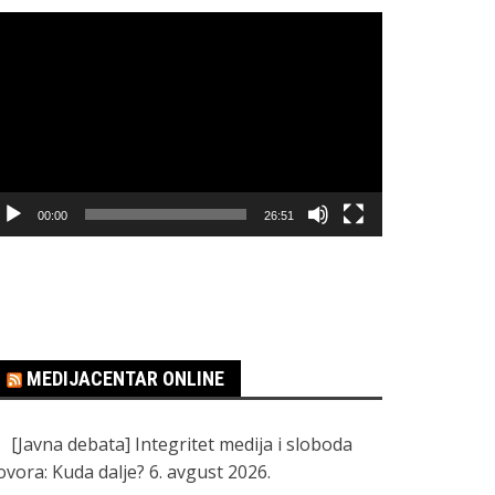
regledač
ideo
apisa
00:00
26:51
MEDIJACENTAR ONLINE
[Javna debata] Integritet medija i sloboda
ovora: Kuda dalje?
6. avgust 2026.