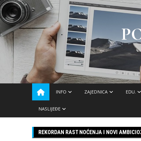
Skip
to
content
P
INFO
ZAJEDNICA
EDU.
NASLIJEĐE
REKORDAN RAST NOĆENJA I NOVI AMBICIOZ