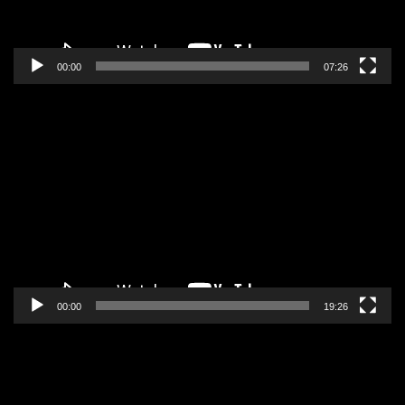
00:00
07:26
Pregledač
video
zapisa
00:00
19:26
Pregledač
video