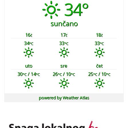
34°
sunčano
16
17
18
č
č
č
34
33
33
°C
°C
°C
uto
sre
čet
30
/ 14
26
/ 10
25
/ 10
°C
°C
°C
°C
°C
°C
powered by
Weather Atlas