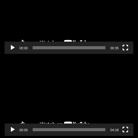
zapisa
00:00
00:35
Pregledač
video
zapisa
00:00
04:18