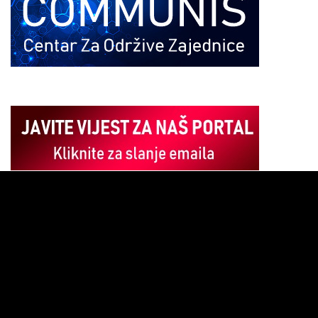
Pregledač
video
zapisa