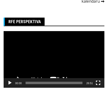
kalendaru
RFE PERSPEKTIVA
Pregledač
video
zapisa
00:00
26:51