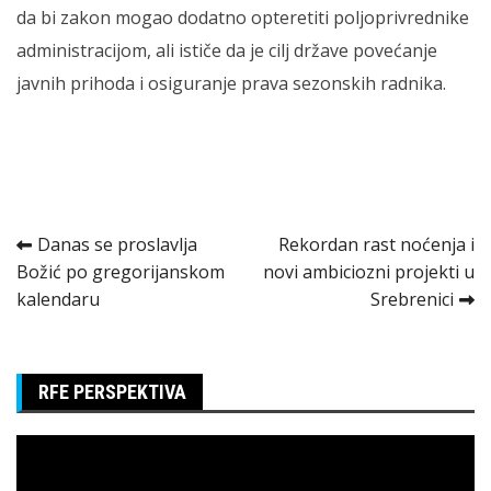
da bi zakon mogao dodatno opteretiti poljoprivrednike
administracijom, ali ističe da je cilj države povećanje
javnih prihoda i osiguranje prava sezonskih radnika.
Kretanje
Danas se proslavlja
Rekordan rast noćenja i
Božić po gregorijanskom
novi ambiciozni projekti u
članka
kalendaru
Srebrenici
RFE PERSPEKTIVA
Pregledač
video