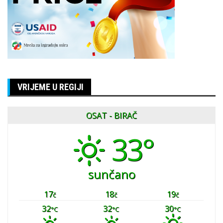
VRIJEME U REGIJI
OSAT - BIRAČ
33°
sunčano
17
18
19
č
č
č
32
32
30
°C
°C
°C