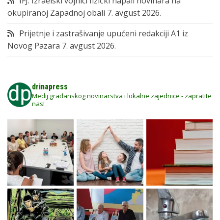
IFJ: Izraelski vojnici fizički napali novinara na
okupiranoj Zapadnoj obali
7. avgust 2026.
Prijetnje i zastrašivanje upućeni redakciji A1 iz
Novog Pazara
7. avgust 2026.
drinapress
Medij građanskog novinarstva i lokalne zajednice - zapratite
nas!