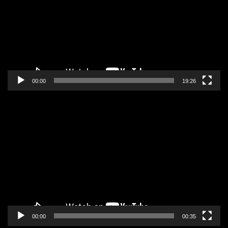
zapisa
00:00
19:26
Pregledač
video
zapisa
00:00
00:35