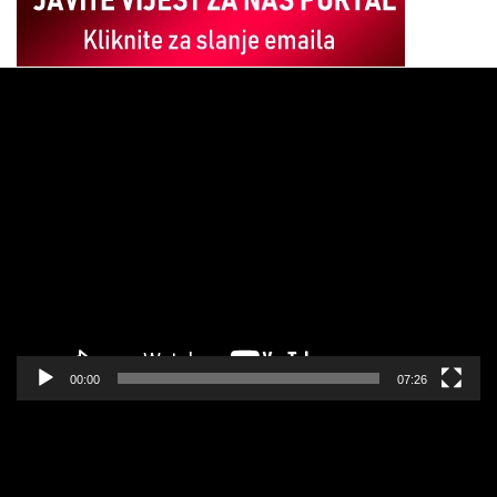
Pregledač
video
zapisa
00:00
07:26
Pregledač
video