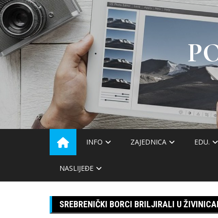
Skip
to
content
P
INFO
ZAJEDNICA
EDU.
NASLIJEĐE
SREBRENIČKI BORCI BRILJIRALI U ŽIVINIC