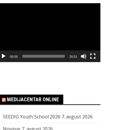
regledač
ideo
apisa
00:00
26:51
MEDIJACENTAR ONLINE
SEEDIG Youth School 2026
7. avgust 2026.
Novinar
7. avgust 2026.