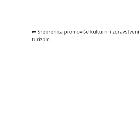
Kretanje
Srebrenica promoviše kulturni i zdravstveni
turizam
članka