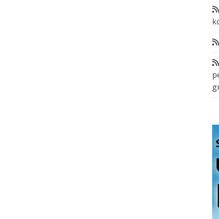
k
p
g