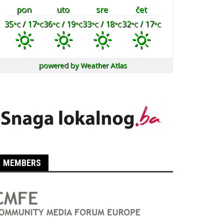
pon
uto
sre
čet
35
/ 17
36
/ 19
33
/ 18
32
/ 17
°C
°C
°C
°C
°C
°C
°C
°C
powered by
Weather Atlas
MEMBERS