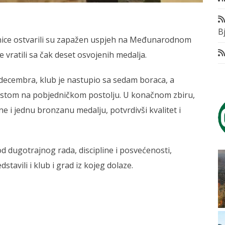
Bj
nice ostvarili su zapažen uspjeh na Međunarodnom
vratili sa čak deset osvojenih medalja.
. decembra, klub je nastupio sa sedam boraca, a
mjestom na pobjedničkom postolju. U konačnom zbiru,
ene i jednu bronzanu medalju, potvrdivši kvalitet i
od dugotrajnog rada, discipline i posvećenosti,
stavili i klub i grad iz kojeg dolaze.