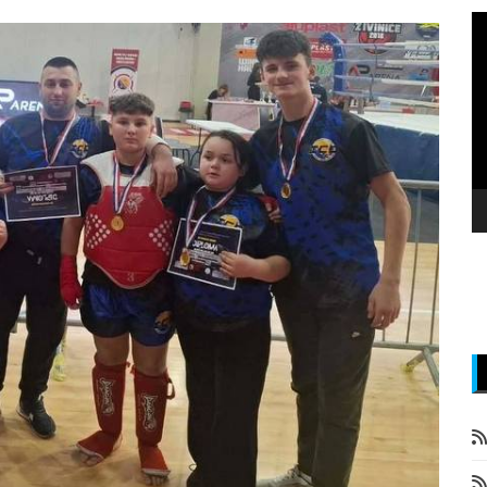
P
v
z