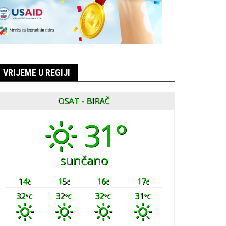
VRIJEME U REGIJI
OSAT - BIRAČ
31°
sunčano
14
15
16
17
č
č
č
č
32
32
32
31
°C
°C
°C
°C