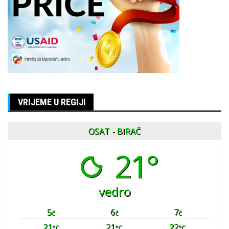
VRIJEME U REGIJI
OSAT - BIRAČ
21°
vedro
5
6
7
č
č
č
21
21
22
°C
°C
°C