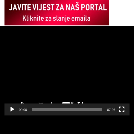
Pregledač
video
zapisa
00:00
07:26
Pregledač