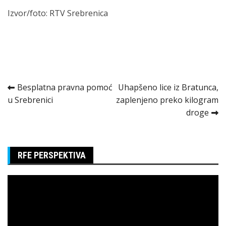
Izvor/foto: RTV Srebrenica
Kretanje
Besplatna pravna pomoć
Uhapšeno lice iz Bratunca,
u Srebrenici
zaplenjeno preko kilogram
članka
droge
RFE PERSPEKTIVA
Pregledač
video
zapisa