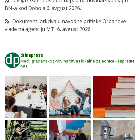
Misija OSCE-a osudila napad na novinarsku ekipu
BN-a kod Doboja
6. avgust 2026.
Dokumenti otkrivaju navodne pritiske Orbanove
vlade na agenciju MTI
6. avgust 2026.
drinapress
Medij građanskog novinarstva i lokalne zajednice - zapratite
nas!