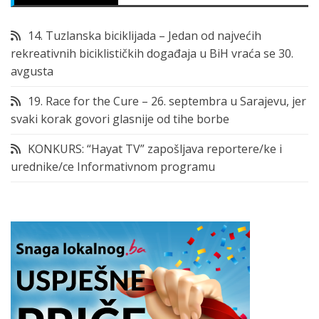
14. Tuzlanska biciklijada – Jedan od najvećih
rekreativnih biciklističkih događaja u BiH vraća se 30.
avgusta
19. Race for the Cure – 26. septembra u Sarajevu, jer
svaki korak govori glasnije od tihe borbe
KONKURS: “Hayat TV” zapošljava reportere/ke i
urednike/ce Informativnom programu