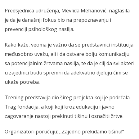
Predsjednica udruženja, Mevlida Mehanović, naglasila
je da je današnji fokus bio na prepoznavanju i
prevenciji psihološkog nasilja.
Kako kaže, veoma je važno da se predstavnici institucija
međusobno uvežu, ali i da ostvare bolju komunikaciju
sa potencijalnim žrtvama nasilja, te da je cilj da svi akteri
u zajednici budu spremni da adekvatno djeluju čim se
ukaže potreba.
Trening predstavlja dio šireg projekta koji je podržala
Trag fondacija, a koji koji kroz edukaciju i javno
zagovaranje nastoji prekinuti tišinu i osnažiti žrtve.
Organizatori poručuju: ‚‚Zajedno prekidamo tišinu!“