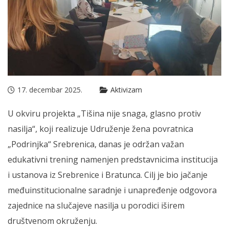
17. decembar 2025.
Aktivizam
U okviru projekta „Tišina nije snaga, glasno protiv
nasilja“, koji realizuje Udruženje žena povratnica
„Podrinjka“ Srebrenica, danas je održan važan
edukativni trening namenjen predstavnicima institucija
i ustanova iz Srebrenice i Bratunca. Cilj je bio jačanje
međuinstitucionalne saradnje i unapređenje odgovora
zajednice na slučajeve nasilja u porodici iširem
društvenom okruženju.