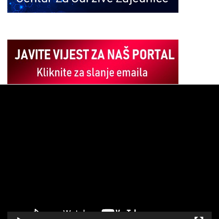
Pregledač
video
zapisa