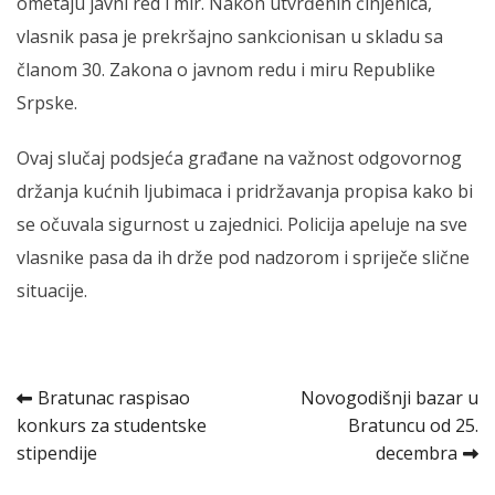
ometaju javni red i mir. Nakon utvrđenih činjenica,
vlasnik pasa je prekršajno sankcionisan u skladu sa
članom 30. Zakona o javnom redu i miru Republike
Srpske.
Ovaj slučaj podsjeća građane na važnost odgovornog
držanja kućnih ljubimaca i pridržavanja propisa kako bi
se očuvala sigurnost u zajednici. Policija apeluje na sve
vlasnike pasa da ih drže pod nadzorom i spriječe slične
situacije.
Kretanje
Bratunac raspisao
Novogodišnji bazar u
konkurs za studentske
Bratuncu od 25.
članka
stipendije
decembra