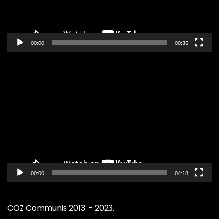
00:00
00:35
Pregledač
video
zapisa
00:00
04:18
COZ Communis 2013. - 2023.