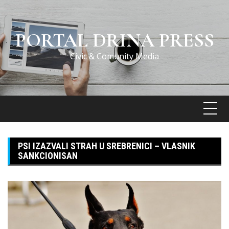
Skip
to
content
PORTAL DRINA PRESS
Civic & Comunity Media
PSI IZAZVALI STRAH U SREBRENICI – VLASNIK
SANKCIONISAN