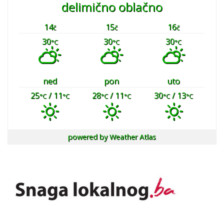
delimično oblačno
14
15
16
č
č
č
30
30
30
°C
°C
°C
ned
pon
uto
25
/ 11
28
/ 11
30
/ 13
°C
°C
°C
°C
°C
°C
powered by
Weather Atlas