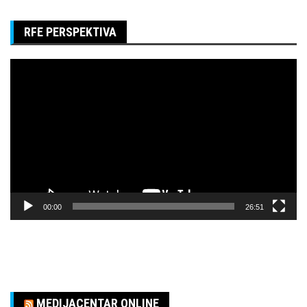
RFE PERSPEKTIVA
Pregledač
video
zapisa
00:00
26:51
MEDIJACENTAR ONLINE