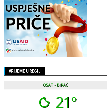
VRIJEME U REGIJI
OSAT - BIRAČ
21°