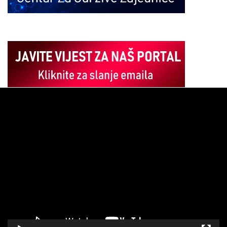
Pregledač
video
zapisa