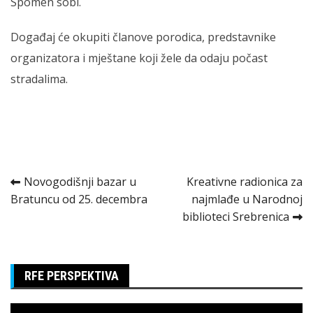
Spomen sobi.
Događaj će okupiti članove porodica, predstavnike
organizatora i mještane koji žele da odaju počast
stradalima.
Kretanje
Novogodišnji bazar u
Kreativne radionica za
Bratuncu od 25. decembra
najmlađe u Narodnoj
članka
biblioteci Srebrenica
RFE PERSPEKTIVA
Pregledač