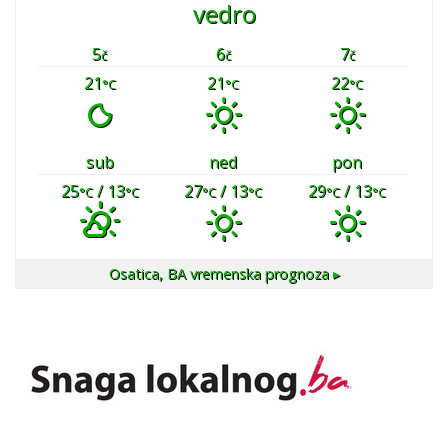
vedro
5
6
7
č
č
č
21
21
22
°C
°C
°C
sub
ned
pon
25
/ 13
27
/ 13
29
/ 13
°C
°C
°C
°C
°C
°C
Osatica, BA
vremenska prognoza ▸