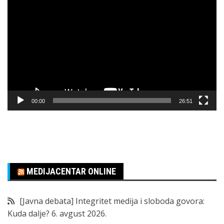
video
zapisa
00:00
26:51
MEDIJACENTAR ONLINE
[Javna debata] Integritet medija i sloboda govora:
Kuda dalje?
6. avgust 2026.