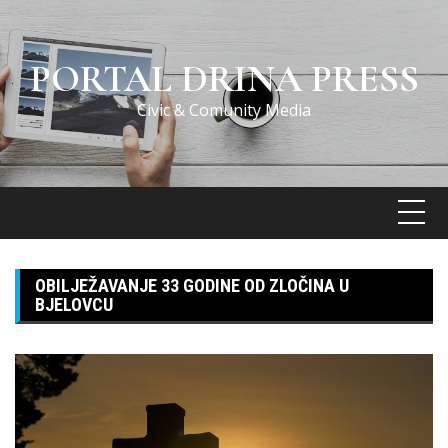
Skip
to
content
PORTAL DRINA PRESS
Civic & Comunity Media
OBILJEŽAVANJE 33 GODINE OD ZLOČINA U
BJELOVCU