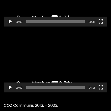
00:00
00:35
Pregledač
video
zapisa
00:00
04:18
COZ Communis 2013. - 2023.