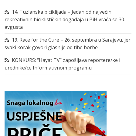
14. Tuzlanska biciklijada – Jedan od najvećih
rekreativnih biciklističkih događaja u BiH vraća se 30.
avgusta
19. Race for the Cure – 26. septembra u Sarajevu, jer
svaki korak govori glasnije od tihe borbe
KONKURS: “Hayat TV” zapošljava reportere/ke i
urednike/ce Informativnom programu