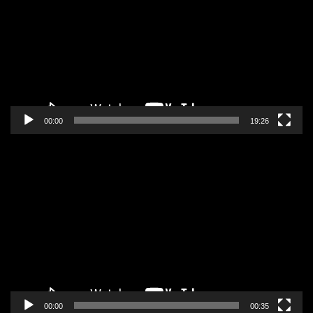
zapisa
00:00
19:26
Pregledač
video
zapisa
00:00
00:35