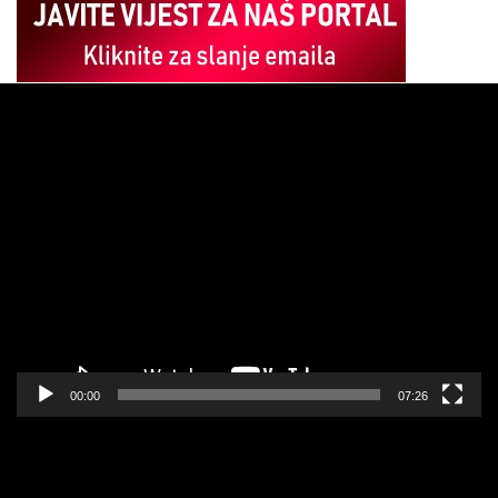
Pregledač
video
zapisa
00:00
07:26
Pregledač
video