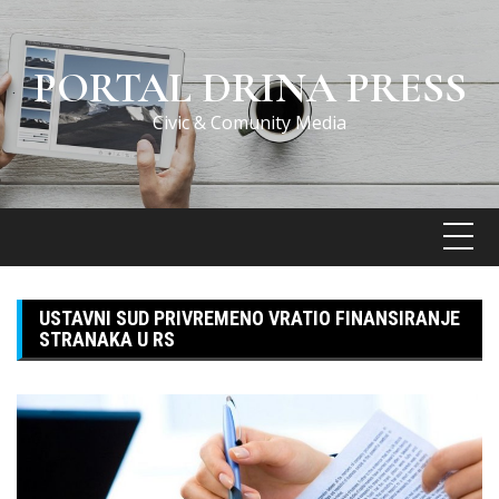
Skip
to
content
PORTAL DRINA PRESS
Civic & Comunity Media
USTAVNI SUD PRIVREMENO VRATIO FINANSIRANJE
STRANAKA U RS