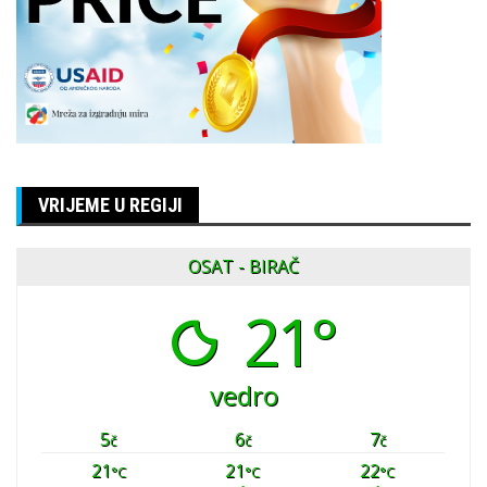
VRIJEME U REGIJI
OSAT - BIRAČ
21°
vedro
5
6
7
č
č
č
21
21
22
°C
°C
°C