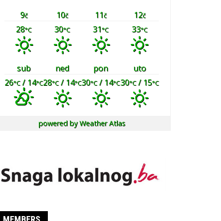
9
10
11
12
č
č
č
č
28
30
31
33
°C
°C
°C
°C
sub
ned
pon
uto
26
/ 14
28
/ 14
30
/ 14
30
/ 15
°C
°C
°C
°C
°C
°C
°C
°C
powered by
Weather Atlas
MEMBERS