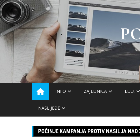
Skip
to
content
P
INFO
ZAJEDNICA
EDU.
NASLIJEĐE
POČINJE KAMPANJA PROTIV NASILJA NAD