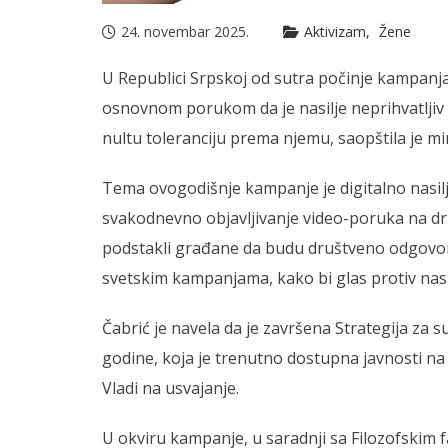
24. novembar 2025.
Aktivizam
Žene
U Republici Srpskoj od sutra počinje kampanja
osnovnom porukom da je nasilje neprihvatljiv 
nultu toleranciju prema njemu, saopštila je mi
Tema ovogodišnje kampanje je digitalno nasilj
svakodnevno objavljivanje video-poruka na dr
podstakli građane da budu društveno odgovorni
svetskim kampanjama, kako bi glas protiv nasilj
Čabrić je navela da je završena Strategija za s
godine, koja je trenutno dostupna javnosti n
Vladi na usvajanje.
U okviru kampanje, u saradnji sa Filozofskim 