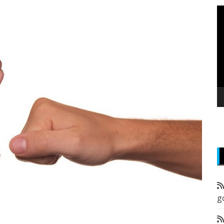
P
v
z
g