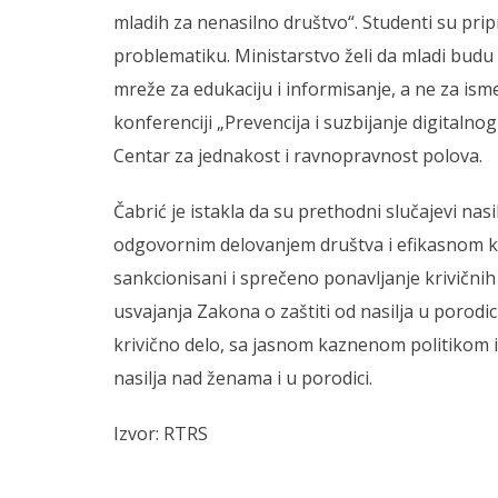
mladih za nenasilno društvo“. Studenti su prip
problematiku. Ministarstvo želi da mladi budu
mreže za edukaciju i informisanje, a ne za isme
konferenciji „Prevencija i suzbijanje digitalno
Centar za jednakost i ravnopravnost polova.
Čabrić je istakla da su prethodni slučajevi na
odgovornim delovanjem društva i efikasnom ka
sankcionisani i sprečeno ponavljanje krivični
usvajanja Zakona o zaštiti od nasilja u porodici
krivično delo, sa jasnom kaznenom politikom i d
nasilja nad ženama i u porodici.
Izvor: RTRS