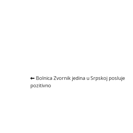
Kretanje
Bolnica Zvornik jedina u Srpskoj posluje
pozitivno
članka