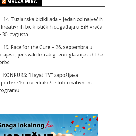
MREŽA MIRA
14. Tuzlanska biciklijada – Jedan od najvećih
ekreativnih biciklističkih događaja u BiH vraća
e 30. avgusta
19. Race for the Cure – 26. septembra u
arajevu, jer svaki korak govori glasnije od tihe
orbe
KONKURS: “Hayat TV” zapošljava
eportere/ke i urednike/ce Informativnom
rogramu