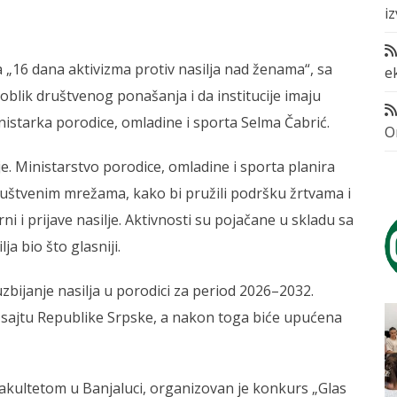
i
 „16 dana aktivizma protiv nasilja nad ženama“, sa
e
oblik društvenog ponašanja i da institucije imaju
nistarka porodice, omladine i sporta Selma Čabrić.
O
e. Ministarstvo porodice, omladine i sporta planira
uštvenim mrežama, kako bi pružili podršku žrtvama i
 i prijave nasilje. Aktivnosti su pojačane u skladu sa
a bio što glasniji.
uzbijanje nasilja u porodici za period 2026–2032.
a sajtu Republike Srpske, a nakon toga biće upućena
fakultetom u Banjaluci, organizovan je konkurs „Glas