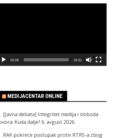
regledač
ideo
apisa
00:00
26:51
MEDIJACENTAR ONLINE
[Javna debata] Integritet medija i sloboda
ovora: Kuda dalje?
6. avgust 2026.
RAK pokreće postupak protiv RTRS-a zbog