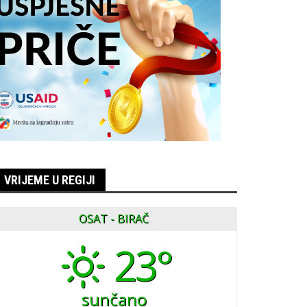
VRIJEME U REGIJI
OSAT - BIRAČ
23°
sunčano