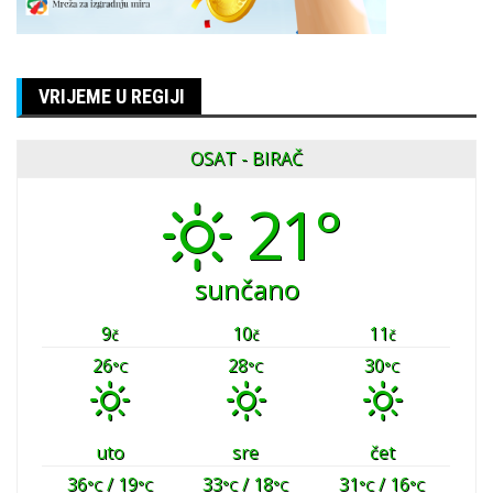
VRIJEME U REGIJI
OSAT - BIRAČ
21°
sunčano
9
10
11
č
č
č
26
28
30
°C
°C
°C
uto
sre
čet
36
/ 19
33
/ 18
31
/ 16
°C
°C
°C
°C
°C
°C