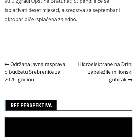
su u zgradi Opštine Bratunac. Stipendije će se
isplaćivati deset mjeseci, a sredstva za septembar i
oktobar biće isplaćena zajedno.
Kretanje
Održana javna rasprava
Hidroelektrane na Drini
o budžetu Srebrenice za
zabeležile milionski
članka
2026. godinu
gubitak
RFE PERSPEKTIVA
Pregledač
video
zapisa