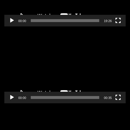
00:00
19:26
Pregledač
video
zapisa
00:00
00:35
Pregledač
video
zapisa