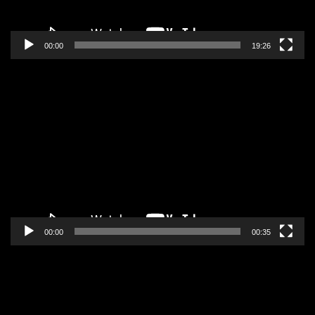
00:00
19:26
Pregledač
video
zapisa
00:00
00:35
Pregledač
video
zapisa