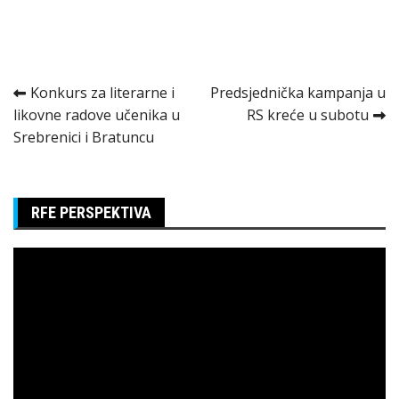
Kretanje
Konkurs za literarne i
Predsjednička kampanja u
likovne radove učenika u
RS kreće u subotu
članka
Srebrenici i Bratuncu
RFE PERSPEKTIVA
Pregledač
video
zapisa