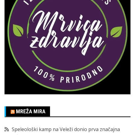
MREŽA MIRA
Speleološki kamp na Veleži donio prva značajna