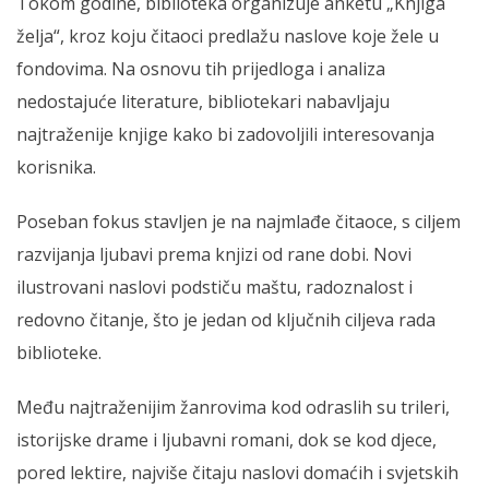
Tokom godine, biblioteka organizuje anketu „Knjiga
želja“, kroz koju čitaoci predlažu naslove koje žele u
fondovima. Na osnovu tih prijedloga i analiza
nedostajuće literature, bibliotekari nabavljaju
najtraženije knjige kako bi zadovoljili interesovanja
korisnika.
Poseban fokus stavljen je na najmlađe čitaoce, s ciljem
razvijanja ljubavi prema knjizi od rane dobi. Novi
ilustrovani naslovi podstiču maštu, radoznalost i
redovno čitanje, što je jedan od ključnih ciljeva rada
biblioteke.
Među najtraženijim žanrovima kod odraslih su trileri,
istorijske drame i ljubavni romani, dok se kod djece,
pored lektire, najviše čitaju naslovi domaćih i svjetskih