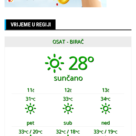
VRIJEME U REGIJI
OSAT - BIRAČ
28°
sunčano
11
12
13
č
č
č
31
33
34
°C
°C
°C
pet
sub
ned
33
/ 20
32
/ 18
33
/ 19
°C
°C
°C
°C
°C
°C