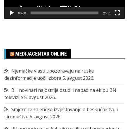
00:00
26:51
MEDIJACENTAR ONLINE
Njemačke vlasti upozoravaju na ruske
dezinformacije uoči izbora
5. avgust 2026.
BH novinari najoštrije osudili napad na ekipu BN
televizije
5. avgust 2026.
Smjernice za etičko izvještavanje o beskućništvu i
siromaštvu
5. avgust 2026.
IPI upozorio na eskalaciju nasilja nad novinarima u