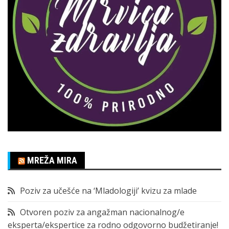
MREŽA MIRA
Poziv za učešće na ‘Mladologiji’ kvizu za mlade
Otvoren poziv za angažman nacionalnog/e
eksperta/ekspertice za rodno odgovorno budžetiranje!