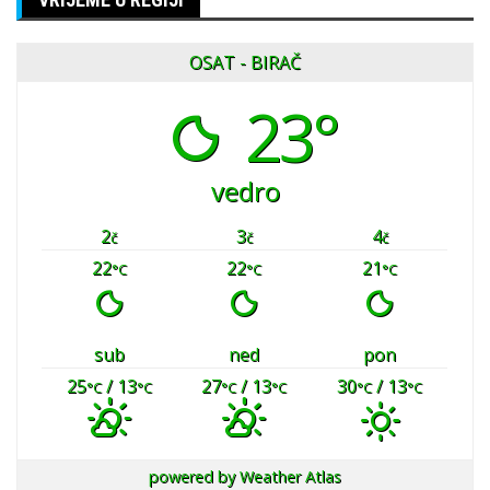
OSAT - BIRAČ
23°
vedro
2
3
4
č
č
č
22
22
21
°C
°C
°C
sub
ned
pon
25
/ 13
27
/ 13
30
/ 13
°C
°C
°C
°C
°C
°C
powered by
Weather Atlas