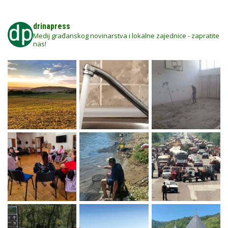
drinapress
Medij građanskog novinarstva i lokalne zajednice - zapratite
nas!