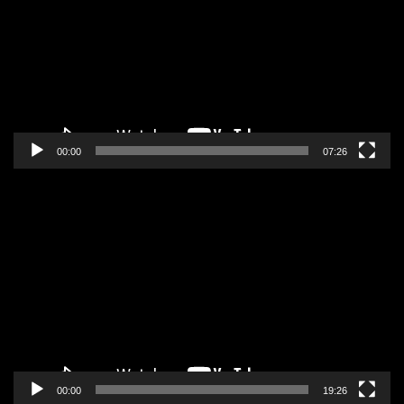
zapisa
00:00
07:26
Pregledač
video
zapisa
00:00
19:26