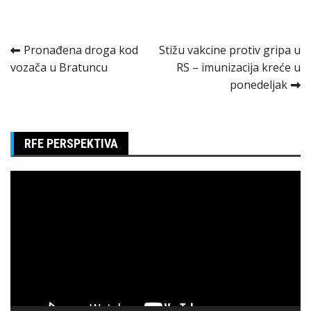
Kretanje
Pronađena droga kod
Stižu vakcine protiv gripa u
vozača u Bratuncu
RS – imunizacija kreće u
članka
ponedeljak
RFE PERSPEKTIVA
Pregledač
video
zapisa