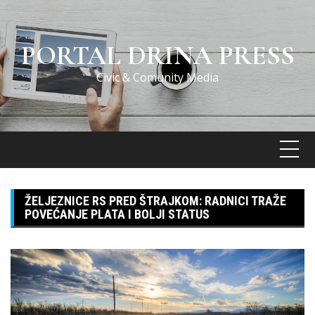
Skip
to
content
PORTAL DRINA PRESS
Civic & Comunity Media
ŽELJEZNICE RS PRED ŠTRAJKOM: RADNICI TRAŽE
POVEĆANJE PLATA I BOLJI STATUS