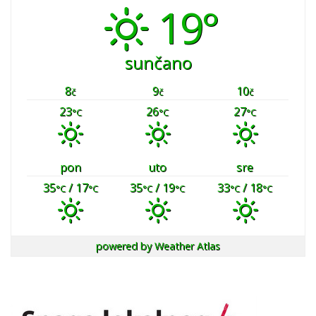
19°
sunčano
8
9
10
č
č
č
23
26
27
°C
°C
°C
pon
uto
sre
35
/ 17
35
/ 19
33
/ 18
°C
°C
°C
°C
°C
°C
powered by
Weather Atlas