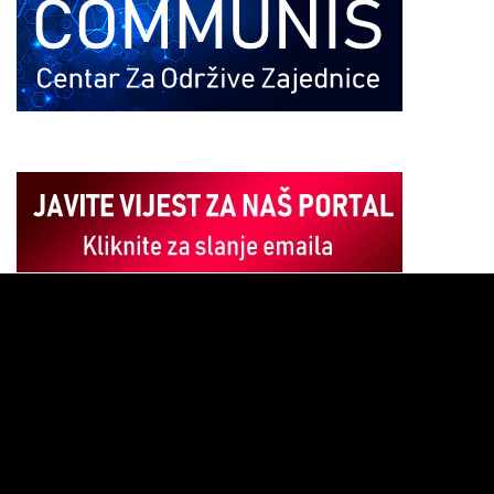
Pregledač
video
zapisa