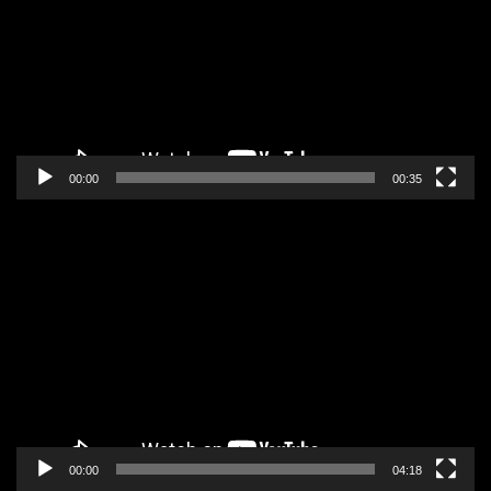
zapisa
00:00
00:35
Pregledač
video
zapisa
00:00
04:18