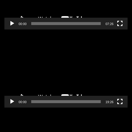
00:00
07:26
Pregledač
video
zapisa
00:00
19:26
Pregledač
video