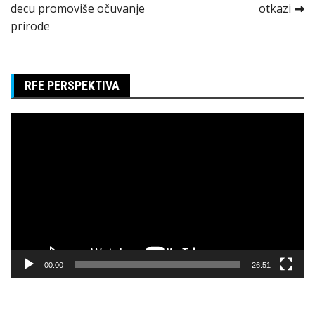
članka
decu promoviše očuvanje
otkazi
prirode
RFE PERSPEKTIVA
Pregledač
video
zapisa
00:00
26:51