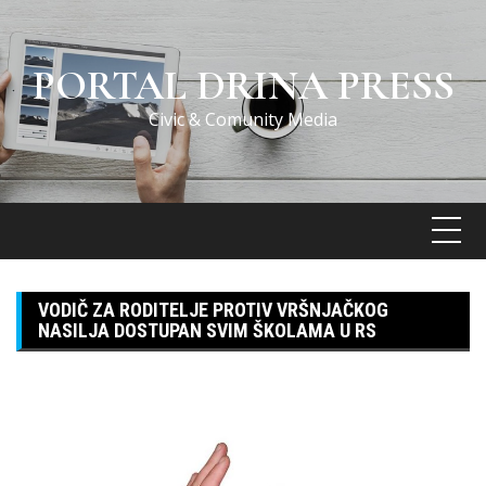
Skip
to
content
PORTAL DRINA PRESS
Civic & Comunity Media
VODIČ ZA RODITELJE PROTIV VRŠNJAČKOG
NASILJA DOSTUPAN SVIM ŠKOLAMA U RS