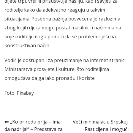
dijete trpi, vrši ili prisustvuje nasilju, kao i savjeti za
roditelje kako da adekvatno reaguju u takvim
situacijama. Posebna pažnja posvećena je razlozima
zbog kojih djeca mogu postati nasilnici i načinima na
koje roditelji mogu pomoći da se problem riješi na
konstruktivan način.
Vodič je dostupan i za preuzimanje na internet stranici
Ministarstva prosvjete i kulture, što roditeljima
omogućava da ga lako pronađu i koriste.
Foto: Pixabay
Kretanje
„Ko prirodu prlja – ima
Veći minimalac u Srpskoj:
da nadrlja!“ – Predstava za
Rast cijena i mogući