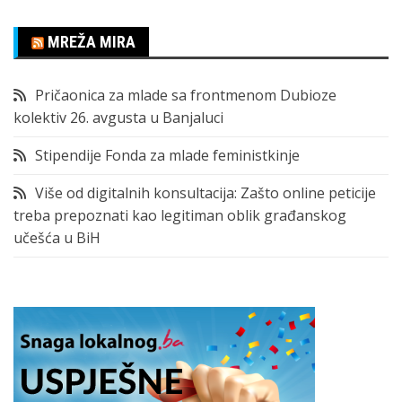
MREŽA MIRA
Pričaonica za mlade sa frontmenom Dubioze
kolektiv 26. avgusta u Banjaluci
Stipendije Fonda za mlade feministkinje
Više od digitalnih konsultacija: Zašto online peticije
treba prepoznati kao legitiman oblik građanskog
učešća u BiH