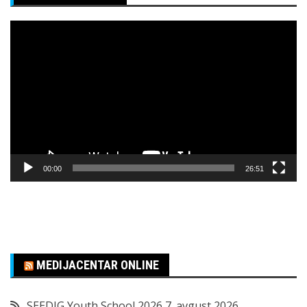
Pregledač
video
zapisa
00:00
26:51
MEDIJACENTAR ONLINE
SEEDIG Youth School 2026
7. avgust 2026.