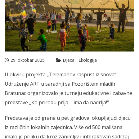
29. oktobar 2025.
Djeca
Ekologija
U okviru projekta „Telemahov raspust iz snova“,
Udruženje ART u saradnji sa Pozorištem mladih
Bratunac organizovalo je turneju edukativne i zabavne
predstave „Ko prirodu prlja – ima da nadrlja!“
Predstava je odigrana u pet gradova, okupljajući djecu
iz različitih lokalnih zajednica. Više od 500 mališana
imalo je priliku da kroz zanimljiv i interaktivan sadržaj