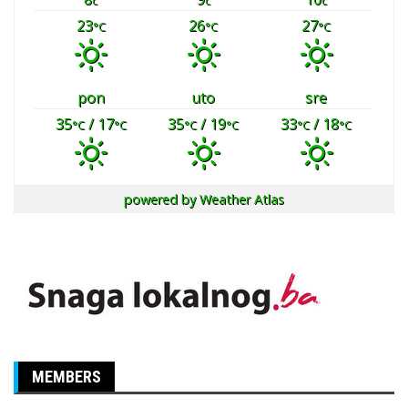
23
26
27
°C
°C
°C
pon
uto
sre
35
/ 17
35
/ 19
33
/ 18
°C
°C
°C
°C
°C
°C
powered by
Weather Atlas
MEMBERS