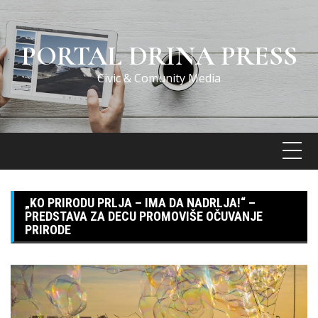
Skip
to
content
PORTAL DRINA PRESS
Civic & Comunity Media
„KO PRIRODU PRLJA – IMA DA NADRLJA!“ –
PREDSTAVA ZA DECU PROMOVIŠE OČUVANJE
PRIRODE