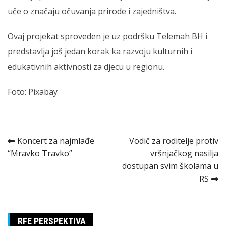
uče o značaju očuvanja prirode i zajedništva.
Ovaj projekat sproveden je uz podršku Telemah BH i
predstavlja još jedan korak ka razvoju kulturnih i
edukativnih aktivnosti za djecu u regionu.
Foto: Pixabay
Kretanje
Koncert za najmlađe
Vodič za roditelje protiv
“Mravko Travko”
vršnjačkog nasilja
članka
dostupan svim školama u
RS
RFE PERSPEKTIVA