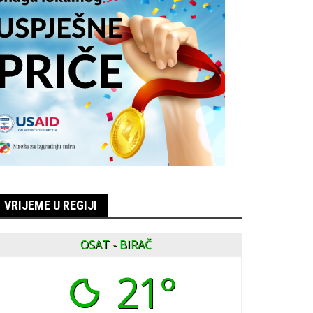
VRIJEME U REGIJI
OSAT - BIRAČ
21°