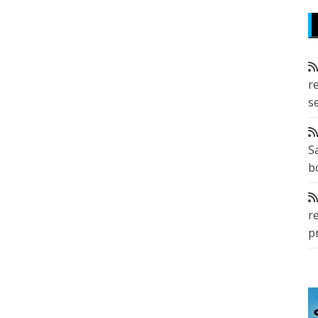
r
s
S
b
r
p