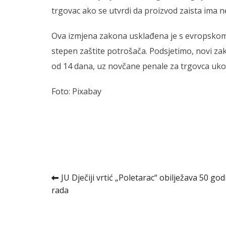
trgovac ako se utvrdi da proizvod zaista ima n
Ova izmjena zakona usklađena je s evropskom D
stepen zaštite potrošača. Podsjetimo, novi z
od 14 dana, uz novčane penale za trgovca ukoli
Foto: Pixabay
Kretanje
JU Dječiji vrtić „Poletarac“ obilježava 50 god
rada
članka