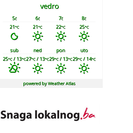
vedro
5
6
7
8
č
č
č
č
21
21
22
25
°C
°C
°C
°C
sub
ned
pon
uto
25
/ 13
27
/ 13
29
/ 13
29
/ 14
°C
°C
°C
°C
°C
°C
°C
°C
powered by
Weather Atlas