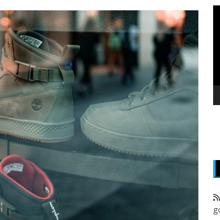
P
v
z
g