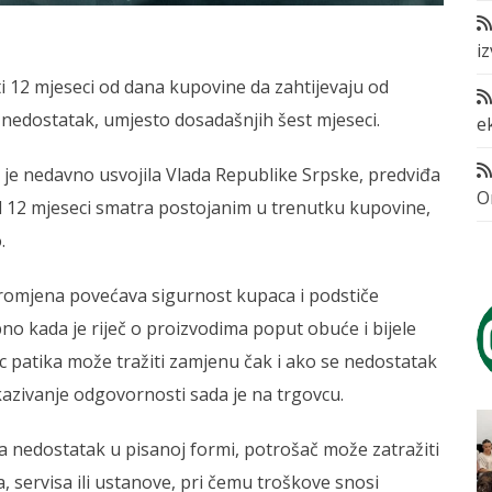
i
i 12 mjeseci od dana kupovine da zahtijevaju od
nedostatak, umjesto dosadašnjih šest mjeseci.
e
i je nedavno usvojila Vlada Republike Srpske, predviđa
O
od 12 mjeseci smatra postojanim u trenutku kupovine,
.
 promjena povećava sigurnost kupaca i podstiče
no kada je riječ o proizvodima poput obuće i bijele
pac patika može tražiti zamjenu čak i ako se nedostatak
azivanje odgovornosti sada je na trgovcu.
a nedostatak u pisanoj formi, potrošač može zatražiti
 servisa ili ustanove, pri čemu troškove snosi