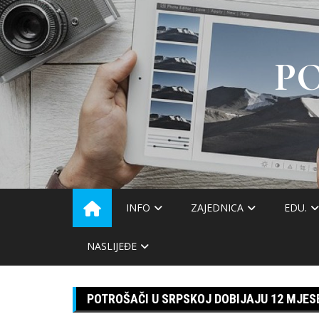
Skip
to
content
P
INFO
ZAJEDNICA
EDU.
NASLIJEĐE
POTROŠAČI U SRPSKOJ DOBIJAJU 12 MJES