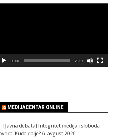
regledač
ideo
apisa
00:00
26:51
MEDIJACENTAR ONLINE
[Javna debata] Integritet medija i sloboda
ovora: Kuda dalje?
6. avgust 2026.