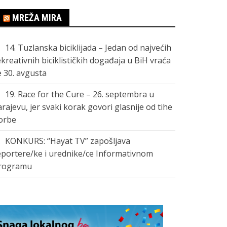
MREŽA MIRA
14. Tuzlanska biciklijada – Jedan od najvećih
ekreativnih biciklističkih događaja u BiH vraća
e 30. avgusta
19. Race for the Cure – 26. septembra u
arajevu, jer svaki korak govori glasnije od tihe
orbe
KONKURS: “Hayat TV” zapošljava
eportere/ke i urednike/ce Informativnom
rogramu