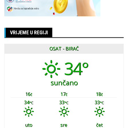
VRIJEME U REGIJI
OSAT - BIRAČ
34°
sunčano
16
17
18
č
č
č
34
33
33
°C
°C
°C
uto
sre
čet