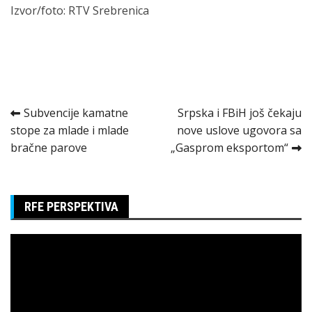
Izvor/foto: RTV Srebrenica
Kretanje
Subvencije kamatne
Srpska i FBiH još čekaju
stope za mlade i mlade
nove uslove ugovora sa
članka
bračne parove
„Gasprom eksportom“
RFE PERSPEKTIVA
Pregledač
video
zapisa