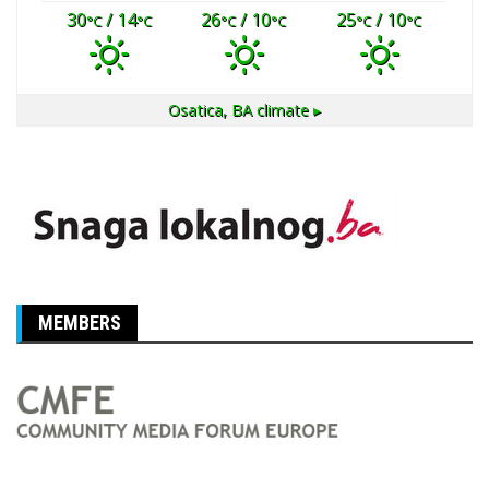
30
/ 14
26
/ 10
25
/ 10
°C
°C
°C
°C
°C
°C
Osatica, BA
climate ▸
MEMBERS