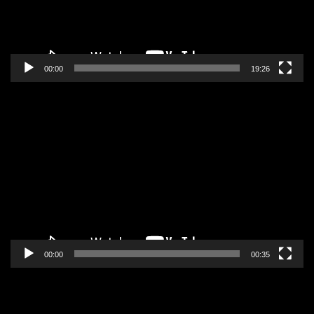
00:00
19:26
Pregledač
video
zapisa
00:00
00:35
Pregledač