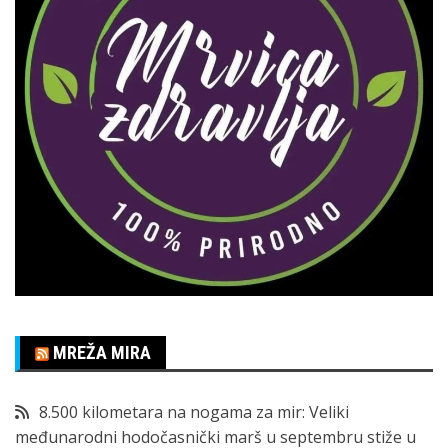
MREŽA MIRA
8.500 kilometara na nogama za mir: Veliki
međunarodni hodočasnički marš u septembru stiže u