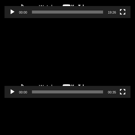
00:00
19:26
Pregledač
video
zapisa
00:00
00:35
Pregledač
video
zapisa