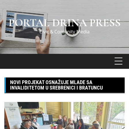
Skip
to
content
PORTAL DRINA PRESS
Civic & Comunity Media
NOVI PROJEKAT OSNAŽUJE MLADE SA
INVALIDITETOM U SREBRENICI I BRATUNCU