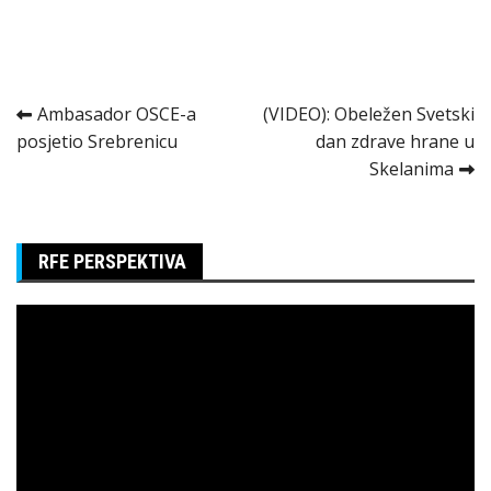
Kretanje
Ambasador OSCE-a
(VIDEO): Obeležen Svetski
posjetio Srebrenicu
dan zdrave hrane u
članka
Skelanima
RFE PERSPEKTIVA
Pregledač
video
zapisa