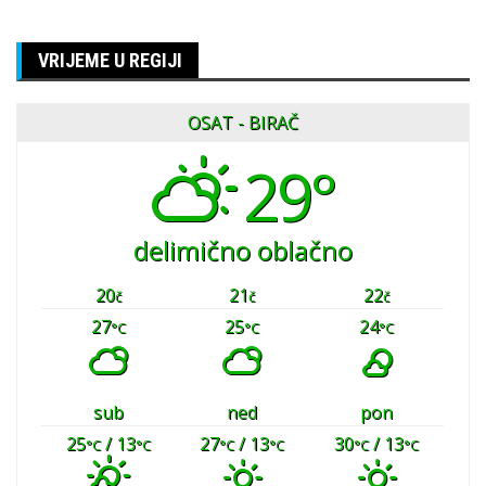
VRIJEME U REGIJI
OSAT - BIRAČ
29°
delimično oblačno
20
21
22
č
č
č
27
25
24
°C
°C
°C
sub
ned
pon
25
/ 13
27
/ 13
30
/ 13
°C
°C
°C
°C
°C
°C