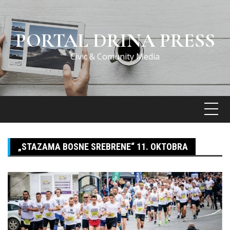
Skip
to
content
PORTAL DRINA PRESS
Civic & Comunity Media
„STAZAMA BOSNE SREBRENE“ 11. OKTOBRA