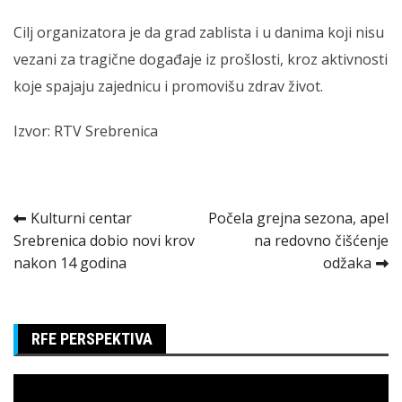
Cilj organizatora je da grad zablista i u danima koji nisu
vezani za tragične događaje iz prošlosti, kroz aktivnosti
koje spajaju zajednicu i promovišu zdrav život.
Izvor: RTV Srebrenica
Kretanje
Kulturni centar
Počela grejna sezona, apel
Srebrenica dobio novi krov
na redovno čišćenje
članka
nakon 14 godina
odžaka
RFE PERSPEKTIVA
Pregledač