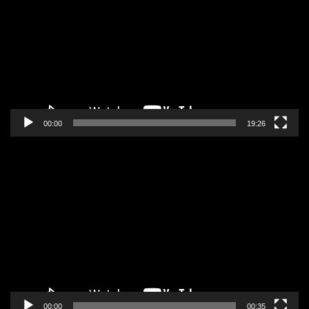
zapisa
00:00
19:26
Pregledač
video
zapisa
00:00
00:35