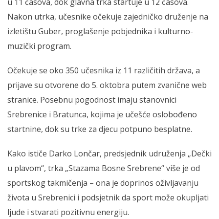
u 11 časova, dok glavna trka startuje u 12 časova.
Nakon utrka, učesnike očekuje zajedničko druženje na
izletištu Guber, proglašenje pobjednika i kulturno-
muzički program.
Očekuje se oko 350 učesnika iz 11 različitih država, a
prijave su otvorene do 5. oktobra putem zvanične web
stranice. Posebnu pogodnost imaju stanovnici
Srebrenice i Bratunca, kojima je učešće oslobođeno
startnine, dok su trke za djecu potpuno besplatne.
Kako ističe Darko Lončar, predsjednik udruženja „Dečki
u plavom“, trka „Stazama Bosne Srebrene“ više je od
sportskog takmičenja – ona je doprinos oživljavanju
života u Srebrenici i podsjetnik da sport može okupljati
ljude i stvarati pozitivnu energiju.