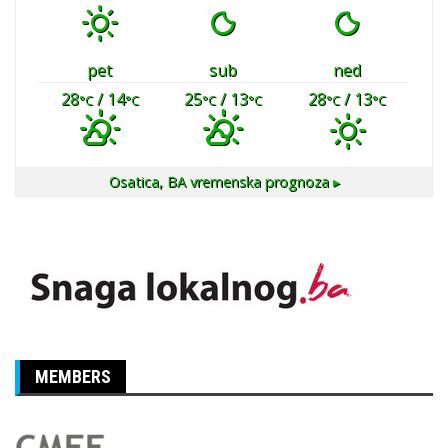
pet
sub
ned
28
/ 14
25
/ 13
28
/ 13
°C
°C
°C
°C
°C
°C
Osatica, BA
vremenska prognoza ▸
MEMBERS