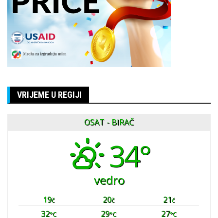
VRIJEME U REGIJI
OSAT - BIRAČ
34°
vedro
19
20
21
č
č
č
32
29
27
°C
°C
°C