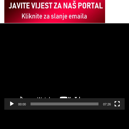
Pregledač
video
zapisa
00:00
07:26
Pregledač
video