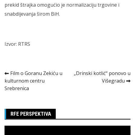
prekid štrajka omogućio je normalizaciju trgovine i
snabdijevanja širom BiH.
Izvor: RTRS
Kretanje
Film o Goranu Zekiću u
„Drinski kotlić“ ponovo u
kulturnom centru
Višegradu
članka
Srebrenica
RFE PERSPEKTIVA
Pregledač