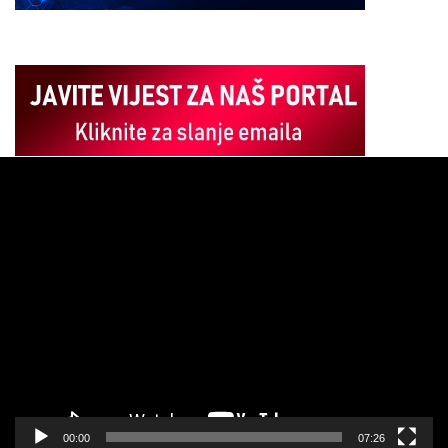
Pregledač
video
zapisa
00:00
07:26