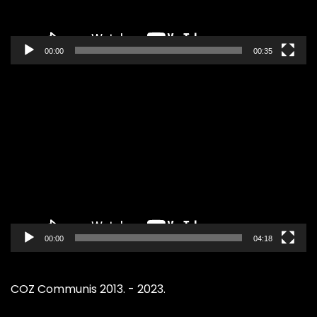
00:00
00:35
Pregledač
video
zapisa
00:00
04:18
COZ Communis 2013. - 2023.