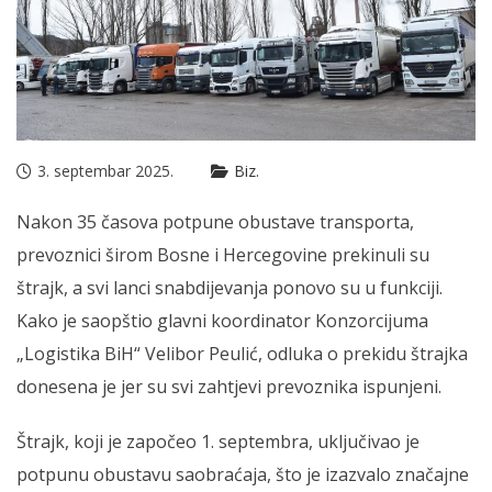
3. septembar 2025.
Biz.
Nakon 35 časova potpune obustave transporta,
prevoznici širom Bosne i Hercegovine prekinuli su
štrajk, a svi lanci snabdijevanja ponovo su u funkciji.
Kako je saopštio glavni koordinator Konzorcijuma
„Logistika BiH“ Velibor Peulić, odluka o prekidu štrajka
donesena je jer su svi zahtjevi prevoznika ispunjeni.
Štrajk, koji je započeo 1. septembra, uključivao je
potpunu obustavu saobraćaja, što je izazvalo značajne