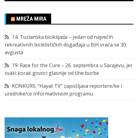
MREŽA MIRA
14. Tuzlanska biciklijada – Jedan od najvećih
rekreativnih biciklističkih događaja u BiH vraća se 30.
avgusta
19. Race for the Cure – 26. septembra u Sarajevu, jer
svaki korak govori glasnije od tihe borbe
KONKURS: “Hayat TV” zapošljava reportere/ke i
urednike/ce Informativnom programu