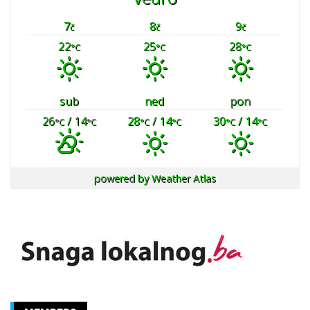
7
8
9
č
č
č
22
25
28
°C
°C
°C
sub
ned
pon
26
/ 14
28
/ 14
30
/ 14
°C
°C
°C
°C
°C
°C
powered by
Weather Atlas