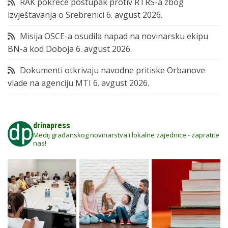
RAK pokreće postupak protiv RTRS-a zbog
izvještavanja o Srebrenici
6. avgust 2026.
Misija OSCE-a osudila napad na novinarsku ekipu
BN-a kod Doboja
6. avgust 2026.
Dokumenti otkrivaju navodne pritiske Orbanove
vlade na agenciju MTI
6. avgust 2026.
drinapress
Medij građanskog novinarstva i lokalne zajednice - zapratite
nas!