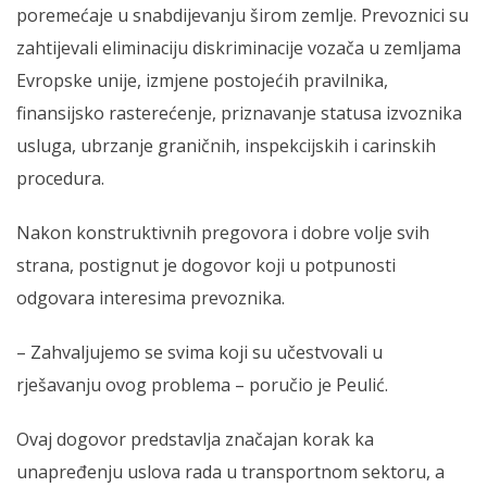
poremećaje u snabdijevanju širom zemlje. Prevoznici su
zahtijevali eliminaciju diskriminacije vozača u zemljama
Evropske unije, izmjene postojećih pravilnika,
finansijsko rasterećenje, priznavanje statusa izvoznika
usluga, ubrzanje graničnih, inspekcijskih i carinskih
procedura.
Nakon konstruktivnih pregovora i dobre volje svih
strana, postignut je dogovor koji u potpunosti
odgovara interesima prevoznika.
– Zahvaljujemo se svima koji su učestvovali u
rješavanju ovog problema – poručio je Peulić.
Ovaj dogovor predstavlja značajan korak ka
unapređenju uslova rada u transportnom sektoru, a